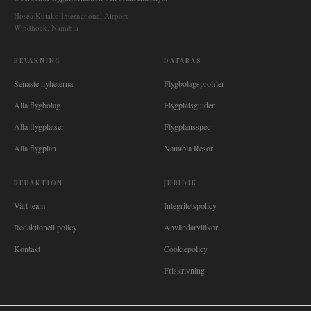
Hosea Kutako International Airport
Windhoek, Namibia
BEVAKNING
DATABAS
Senaste nyheterna
Flygbolagsprofiler
Alla flygbolag
Flygplatsguider
Alla flygplatser
Flygplansspec
Alla flygplan
Namibia Resor
REDAKTION
JURIDIK
Vårt team
Integritetspolicy
Redaktionell policy
Användarvillkor
Kontakt
Cookiepolicy
Friskrivning