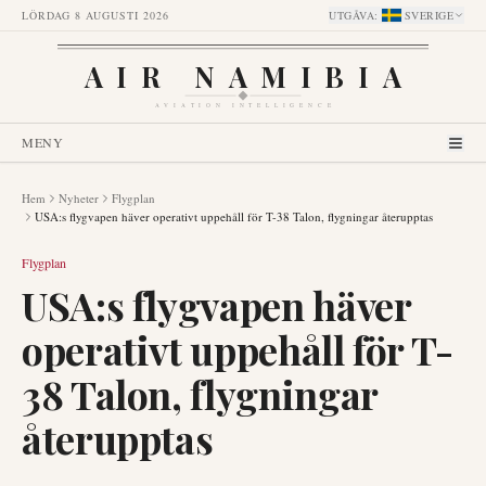
LÖRDAG 8 AUGUSTI 2026
UTGÅVA
:
SVERIGE
AIR NAMIBIA
AVIATION INTELLIGENCE
MENY
Hem
Nyheter
Flygplan
USA:s flygvapen häver operativt uppehåll för T-38 Talon, flygningar återupptas
Flygplan
USA:s flygvapen häver
operativt uppehåll för T-
38 Talon, flygningar
återupptas