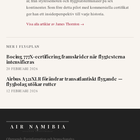
år, från styrelsemöten och flygplatsterminaler på sex
kontinenter. Som före detta pilot med kommersiella certifikat
ger han ett insiderperspektiv till varje historia.
Visa alla artiklar av
James Thornton
→
MER I
FLYGPLAN
Boeing 777X-certifiering framskrider när flygtesterna
intensifieras
20 FEBRUARI 2026
Airbus A321XLR förändrar transatlantiskt flygande —
flygbolag utökar rutter
12 FEBRUARI 2026
AIR NAMIBIA
AVIATION INTELLIGENCE
Oberoende flyginformation och branschanalys.