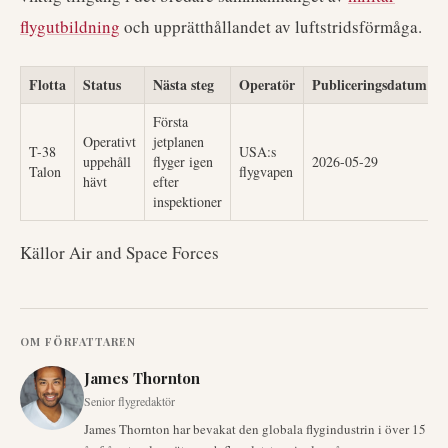
flygutbildning
och upprätthållandet av luftstridsförmåga.
Flotta
Status
Nästa steg
Operatör
Publiceringsdatum
Första
Operativt
jetplanen
T-38
USA:s
uppehåll
flyger igen
2026-05-29
Talon
flygvapen
hävt
efter
inspektioner
Källor Air and Space Forces
OM FÖRFATTAREN
James Thornton
Senior flygredaktör
James Thornton har bevakat den globala flygindustrin i över 15