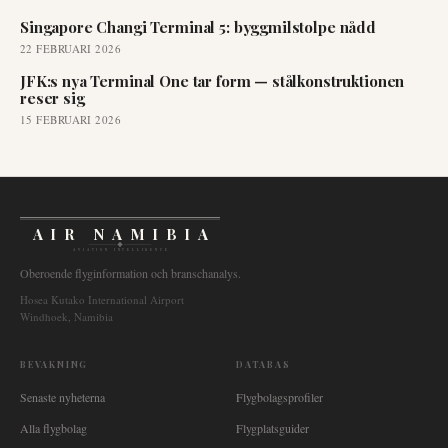
Singapore Changi Terminal 5: byggmilstolpe nådd
22 FEBRUARI 2026
JFK:s nya Terminal One tar form — stålkonstruktionen
reser sig
15 FEBRUARI 2026
AIR NAMIBIA
AVIATION INTELLIGENCE
Oberoende flyginformation och branschanalys.
Hosea Kutako International Airport
Windhoek, Namibia
BEVAKNING
DATABAS
Senaste nyheterna
Flygbolagsprofiler
Alla flygbolag
Flygplatsguider