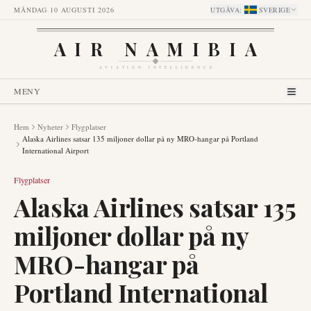
MÅNDAG 10 AUGUSTI 2026
UTGÅVA
:
SVERIGE
AIR NAMIBIA
AVIATION INTELLIGENCE
MENY
Hem
Nyheter
Flygplatser
Alaska Airlines satsar 135 miljoner dollar på ny MRO-hangar på Portland
International Airport
Flygplatser
Alaska Airlines satsar 135
miljoner dollar på ny
MRO-hangar på
Portland International