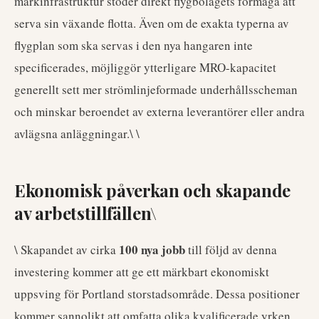
markinfrastruktur stöder direkt flygbolagets förmåga att
serva sin växande flotta. Även om de exakta typerna av
flygplan som ska servas i den nya hangaren inte
specificerades, möjliggör ytterligare MRO-kapacitet
generellt sett mer strömlinjeformade underhållsscheman
och minskar beroendet av externa leverantörer eller andra
avlägsna anläggningar.\ \
Ekonomisk påverkan och skapande
av arbetstillfällen\
100 nya jobb
\ Skapandet av cirka
till följd av denna
investering kommer att ge ett märkbart ekonomiskt
uppsving för Portland storstadsområde. Dessa positioner
kommer sannolikt att omfatta olika kvalificerade yrken