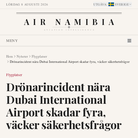
LÖRDAG 8 AUGUSTI 2026
UTGÅVA
:
SVERIGE
AIR NAMIBIA
AVIATION INTELLIGENCE
MENY
Hem
Nyheter
Flygplatser
Drönarincident nära Dubai International Airport skadar fyra, väcker säkerhetsfrågor
Flygplatser
Drönarincident nära
Dubai International
Airport skadar fyra,
väcker säkerhetsfrågor