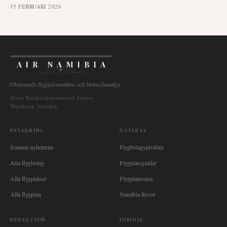
15 FEBRUARI 2026
AIR NAMIBIA
AVIATION INTELLIGENCE
Oberoende flyginformation och branschanalys.
Hosea Kutako International Airport
Windhoek, Namibia
BEVAKNING
DATABAS
Senaste nyheterna
Flygbolagsprofiler
Alla flygbolag
Flygplatsguider
Alla flygplatser
Flygplansspec
Alla flygplan
Namibia Resor
REDAKTION
JURIDIK