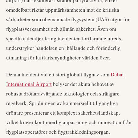
airport) har resulterat i skador på fyra civila, vilket
omedelbart riktar uppmärksamheten mot de kritiska
sårbarheter som obemannade flygsystem (UAS) utgör för
flygplatsverksamhet och allmän säkerhet. Även om
specifika detaljer kring incidenten fortfarande utreds,
understryker händelsen en ihållande och föränderlig
utmaning för luftfartsmyndigheter världen över.
Denna incident vid ett stort globalt flygnav som
Dubai
International Airport
belyser det akuta behovet av
robusta drönaravvärjande teknologier och strängare
regelverk. Spridningen av kommersiellt tillgängliga
drönare presenterar ett komplext säkerhetslandskap,
vilket kräver kontinuerlig anpassning och innovation från
flygplatsoperatörer och flygtrafikledningsorgan.