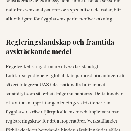
sofistikerade detektionssystem, som akustiska sensorer,
radiofrekvensanalysatorer och specialiserade radar, blir
allt viktigare för flygplatsens perimeterövervakning.
Regleringslandskap och framtida
avskräckande medel
Regelverket kring drönare utvecklas ständigt.
Luftfartsmyndigheter globalt kämpar med utmaningen att
säkert integrera UAS i det nationella luftrummet
samtidigt som säkerhetsfrågorna hanteras. Detta innebär
ofta att man upprättar geofencing-restriktioner runt
flygplatser, kräver fjärrpilotlicenser och implementerar
registreringskrav för drönaroperatörer. Verkställandet
förblir dock ett betydande hinder, särskilt när det gäller