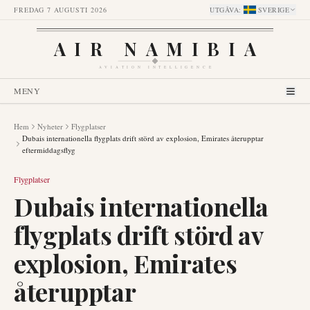
FREDAG 7 AUGUSTI 2026
UTGÅVA
:
SVERIGE
AIR NAMIBIA
AVIATION INTELLIGENCE
MENY
Hem
Nyheter
Flygplatser
Dubais internationella flygplats drift störd av explosion, Emirates återupptar
eftermiddagsflyg
Flygplatser
Dubais internationella
flygplats drift störd av
explosion, Emirates
återupptar