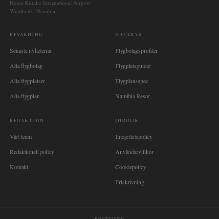
Hosea Kutako International Airport
Windhoek, Namibia
BEVAKNING
DATABAS
Senaste nyheterna
Flygbolagsprofiler
Alla flygbolag
Flygplatsguider
Alla flygplatser
Flygplansspec
Alla flygplan
Namibia Resor
REDAKTION
JURIDIK
Vårt team
Integritetspolicy
Redaktionell policy
Användarvillkor
Kontakt
Cookiepolicy
Friskrivning
EDITIONS