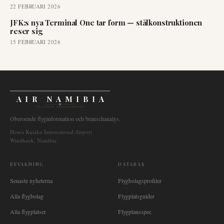
22 FEBRUARI 2026
JFK:s nya Terminal One tar form — stålkonstruktionen
reser sig
15 FEBRUARI 2026
AIR NAMIBIA
AVIATION INTELLIGENCE
Oberoende flyginformation och branschanalys.
Hosea Kutako International Airport
Windhoek, Namibia
BEVAKNING
DATABAS
Senaste nyheterna
Flygbolagsprofiler
Alla flygbolag
Flygplatsguider
Alla flygplatser
Flygplansspec