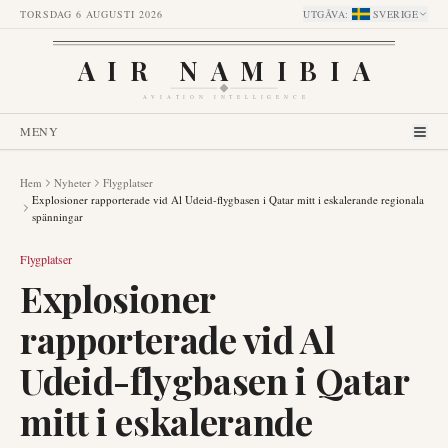
TORSDAG 6 AUGUSTI 2026
UTGÅVA
:
SVERIGE
AIR NAMIBIA
AVIATION INTELLIGENCE
MENY
Hem
Nyheter
Flygplatser
Explosioner rapporterade vid Al Udeid-flygbasen i Qatar mitt i eskalerande regionala
spänningar
Flygplatser
Explosioner
rapporterade vid Al
Udeid-flygbasen i Qatar
mitt i eskalerande