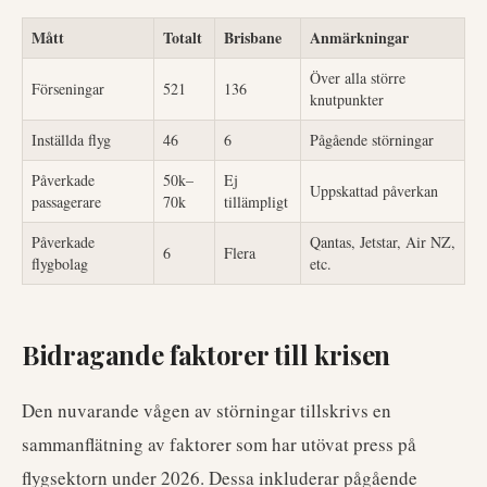
Mått
Totalt
Brisbane
Anmärkningar
Över alla större
Förseningar
521
136
knutpunkter
Inställda flyg
46
6
Pågående störningar
Påverkade
50k–
Ej
Uppskattad påverkan
passagerare
70k
tillämpligt
Påverkade
Qantas, Jetstar, Air NZ,
6
Flera
flygbolag
etc.
Bidragande faktorer till krisen
Den nuvarande vågen av störningar tillskrivs en
sammanflätning av faktorer som har utövat press på
flygsektorn under 2026. Dessa inkluderar pågående