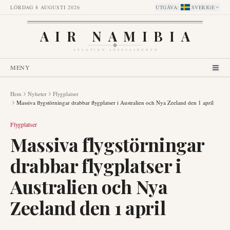
LÖRDAG 8 AUGUSTI 2026
UTGÅVA
:
SVERIGE
AIR NAMIBIA
AVIATION INTELLIGENCE
MENY
Hem
Nyheter
Flygplatser
Massiva flygstörningar drabbar flygplatser i Australien och Nya Zeeland den 1 april
Flygplatser
Massiva flygstörningar
drabbar flygplatser i
Australien och Nya
Zeeland den 1 april