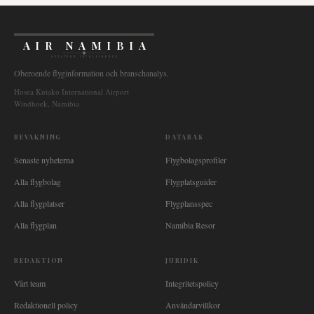
AIR NAMIBIA
AVIATION INTELLIGENCE
Oberoende flyginformation och branschanalys.
Hosea Kutako International Airport
Windhoek, Namibia
BEVAKNING
DATABAS
Senaste nyheterna
Flygbolagsprofiler
Alla flygbolag
Flygplatsguider
Alla flygplatser
Flygplansspec
Alla flygplan
Namibia Resor
REDAKTION
JURIDIK
Vårt team
Integritetspolicy
Redaktionell policy
Användarvillkor