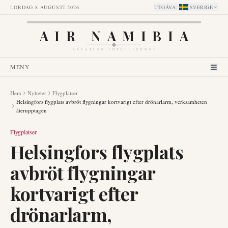
LÖRDAG 8 AUGUSTI 2026
UTGÅVA
:
SVERIGE
AIR NAMIBIA
AVIATION INTELLIGENCE
MENY
Hem
Nyheter
Flygplatser
Helsingfors flygplats avbröt flygningar kortvarigt efter drönarlarm, verksamheten
återupptagen
Flygplatser
Helsingfors flygplats
avbröt flygningar
kortvarigt efter
drönarlarm,