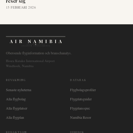
reser sig
15 FEBRUARI 2026
AIR NAMIBIA
AVIATION INTELLIGENCE
Oberoende flyginformation och branschanalys.
Hosea Kutako International Airport
Windhoek, Namibia
BEVAKNING
DATABAS
Senaste nyheterna
Flygbolagsprofiler
Alla flygbolag
Flygplatsguider
Alla flygplatser
Flygplansspec
Alla flygplan
Namibia Resor
REDAKTION
JURIDIK