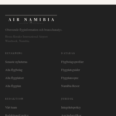
AIR NAMIBIA
AVIATION INTELLIGENCE
Oberoende flyginformation och branschanalys.
Hosea Kutako International Airport
Windhoek, Namibia
BEVAKNING
DATABAS
Senaste nyheterna
Flygbolagsprofiler
Alla flygbolag
Flygplatsguider
Alla flygplatser
Flygplansspec
Alla flygplan
Namibia Resor
REDAKTION
JURIDIK
Vårt team
Integritetspolicy
Redaktionell policy
Användarvillkor