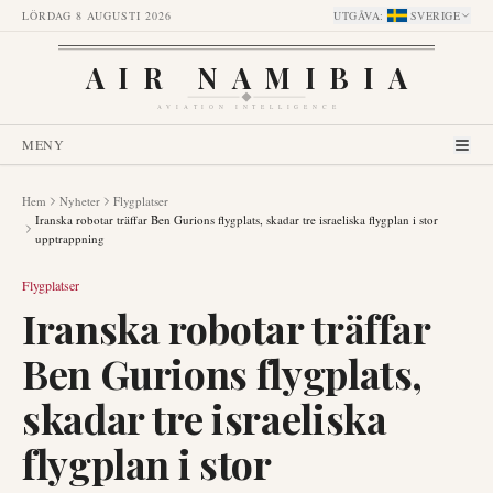
LÖRDAG 8 AUGUSTI 2026
UTGÅVA
:
SVERIGE
AIR NAMIBIA
AVIATION INTELLIGENCE
MENY
Hem
Nyheter
Flygplatser
Iranska robotar träffar Ben Gurions flygplats, skadar tre israeliska flygplan i stor
upptrappning
Flygplatser
Iranska robotar träffar
Ben Gurions flygplats,
skadar tre israeliska
flygplan i stor