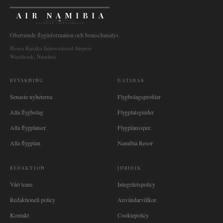
AIR NAMIBIA
AVIATION INTELLIGENCE
Oberoende flyginformation och branschanalys.
Hosea Kutako International Airport
Windhoek, Namibia
BEVAKNING
DATABAS
Senaste nyheterna
Flygbolagsprofiler
Alla flygbolag
Flygplatsguider
Alla flygplatser
Flygplansspec
Alla flygplan
Namibia Resor
REDAKTION
JURIDIK
Vårt team
Integritetspolicy
Redaktionell policy
Användarvillkor
Kontakt
Cookiepolicy