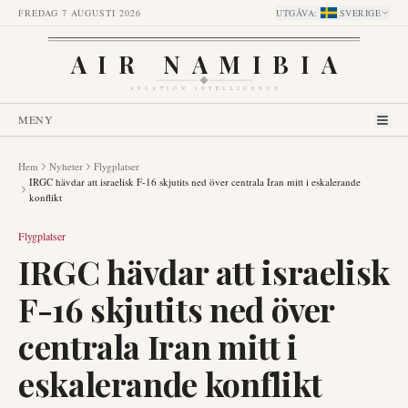
FREDAG 7 AUGUSTI 2026
UTGÅVA
:
SVERIGE
AIR NAMIBIA
AVIATION INTELLIGENCE
MENY
Hem
Nyheter
Flygplatser
IRGC hävdar att israelisk F-16 skjutits ned över centrala Iran mitt i eskalerande
konflikt
Flygplatser
IRGC hävdar att israelisk
F-16 skjutits ned över
centrala Iran mitt i
eskalerande konflikt