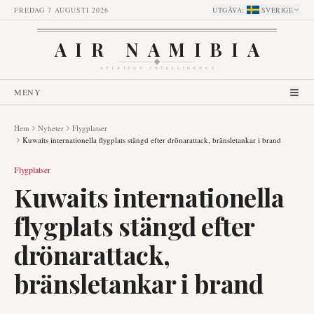
FREDAG 7 AUGUSTI 2026
UTGÅVA
:
SVERIGE
AIR NAMIBIA
AVIATION INTELLIGENCE
MENY
Hem
Nyheter
Flygplatser
Kuwaits internationella flygplats stängd efter drönarattack, bränsletankar i brand
Flygplatser
Kuwaits internationella
flygplats stängd efter
drönarattack,
bränsletankar i brand