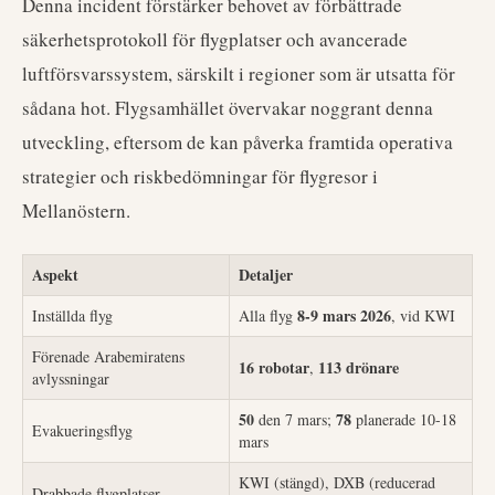
Denna incident förstärker behovet av förbättrade
säkerhetsprotokoll för flygplatser och avancerade
luftförsvarssystem, särskilt i regioner som är utsatta för
sådana hot. Flygsamhället övervakar noggrant denna
utveckling, eftersom de kan påverka framtida operativa
strategier och riskbedömningar för flygresor i
Mellanöstern.
Aspekt
Detaljer
8-9 mars 2026
Inställda flyg
Alla flyg
, vid KWI
Förenade Arabemiratens
16 robotar
113 drönare
,
avlyssningar
50
78
den 7 mars;
planerade 10-18
Evakueringsflyg
mars
KWI (stängd), DXB (reducerad
Drabbade flygplatser