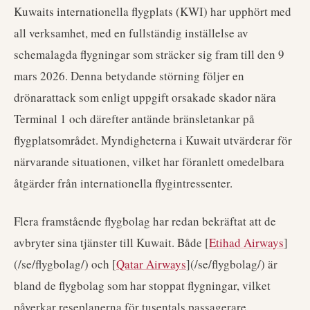
Kuwaits internationella flygplats (KWI) har upphört med
all verksamhet, med en fullständig inställelse av
schemalagda flygningar som sträcker sig fram till den 9
mars 2026. Denna betydande störning följer en
drönarattack som enligt uppgift orsakade skador nära
Terminal 1 och därefter antände bränsletankar på
flygplatsområdet. Myndigheterna i Kuwait utvärderar för
närvarande situationen, vilket har föranlett omedelbara
åtgärder från internationella flygintressenter.
Flera framstående flygbolag har redan bekräftat att de
avbryter sina tjänster till Kuwait. Både [
Etihad Airways
]
(/se/flygbolag/) och [
Qatar Airways
](/se/flygbolag/) är
bland de flygbolag som har stoppat flygningar, vilket
påverkar reseplanerna för tusentals passagerare.