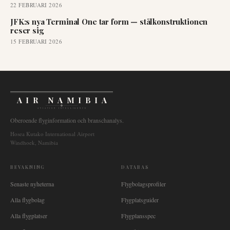
22 FEBRUARI 2026
JFK:s nya Terminal One tar form — stålkonstruktionen
reser sig
15 FEBRUARI 2026
AIR NAMIBIA
AVIATION INTELLIGENCE
Oberoende flyginformation och branschanalys.
Hosea Kutako International Airport
Windhoek, Namibia
BEVAKNING
DATABAS
Senaste nyheterna
Flygbolagsprofiler
Alla flygbolag
Flygplatsguider
Alla flygplatser
Flygplansspec