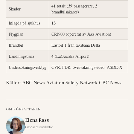
41
39
2
totalt (
passagerare,
Skador
brandbilsåkares)
13
Inlagda på sjukhus
Flygplan
CRJ900 (opererat av Jazz Aviation)
Brandbil
Lastbil 1 från taxibana Delta
4
Landningsbana
(LaGuardia Airport)
Undersökningsverktyg
CVR, FDR, övervakningsvideo, ASDE-X
Källor: ABC News Aviation Safety Network CBC News
OM FÖRFATTAREN
Elena Ross
Global reseredaktör