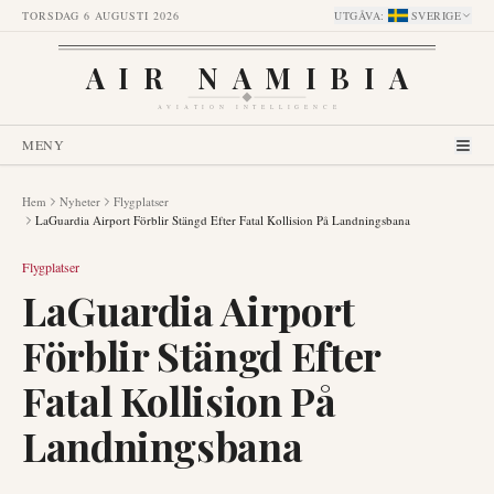
TORSDAG 6 AUGUSTI 2026
UTGÅVA
:
SVERIGE
AIR NAMIBIA
AVIATION INTELLIGENCE
MENY
Hem
Nyheter
Flygplatser
LaGuardia Airport Förblir Stängd Efter Fatal Kollision På Landningsbana
Flygplatser
LaGuardia Airport
Förblir Stängd Efter
Fatal Kollision På
Landningsbana