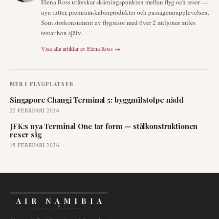
Elena Ross utforskar skärningspunkten mellan flyg och resor —
nya rutter, premium-kabinprodukter och passagerarupplevelsen.
Som storkonsument av flygresor med över 2 miljoner miles
testar hon själv.
Visa alla artiklar av
Elena Ross
→
MER I
FLYGPLATSER
Singapore Changi Terminal 5: byggmilstolpe nådd
22 FEBRUARI 2026
JFK:s nya Terminal One tar form — stålkonstruktionen
reser sig
15 FEBRUARI 2026
AIR NAMIBIA
AVIATION INTELLIGENCE