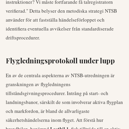
instruktioner? Vi måste fortfarande få talregistratorn
verifierad." Detta belyser den metodiska strategi NTSB
använder för att fastställa händelseförloppet och
identifiera eventuella avvikelser från standardiserade
driftsprocedurer.
Flygledningsprotokoll under lupp
En av de centrala aspekterna av NTSB-utredningen är
granskningen av flygledningens
tillståndsgivningsprocedurer. Intrång på start- och
landningsbanor, särskilt de som involverar aktiva flygplan
och markfordon, är bland de allvarligaste
säkerhetshändelserna inom flyget. Att förstå hur
Lastbil 1
brandbilen, benämnd
, fick tillträde till en aktiv