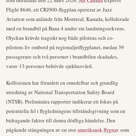
som inträffade den 22 mars 2026.
Air Canada
Express
Flight 8646, ett CRJ900-flygplan opererat av Jazz
Aviation som anlände från Montreal, Kanada, kolliderade
med en brandbil på Bana 4 under sin landningssekvens.
Olyckan krävde tragiskt nog både pilotens och co-
pilotens liv ombord på regionaljetflygplanet, medan 39
passagerare och två personer i brandbilen skadades,
varav 13 personer behövde sjukhusvård.
Kollisionen har föranlett en omedelbar och grundlig
utredning av National Transportation Safety Board
(NTSB). Preliminära rapporter indikerar ett fokus på
potentiella fel i flygledningens tillståndsgivning som en
bidragande faktor till denna dödliga händelse. Den
pågående stängningen av en stor
amerikansk flygnav
som