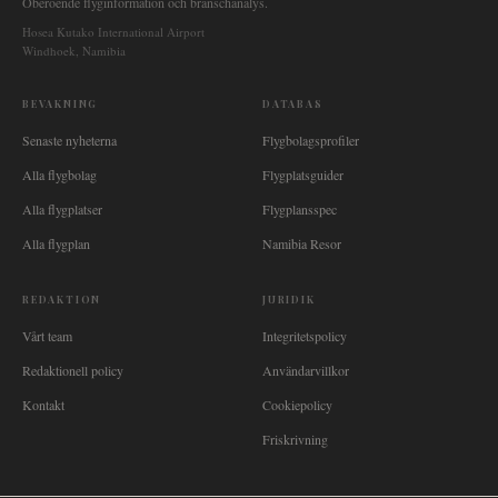
Oberoende flyginformation och branschanalys.
Hosea Kutako International Airport
Windhoek, Namibia
BEVAKNING
DATABAS
Senaste nyheterna
Flygbolagsprofiler
Alla flygbolag
Flygplatsguider
Alla flygplatser
Flygplansspec
Alla flygplan
Namibia Resor
REDAKTION
JURIDIK
Vårt team
Integritetspolicy
Redaktionell policy
Användarvillkor
Kontakt
Cookiepolicy
Friskrivning