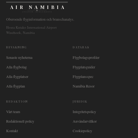
AIR NAMIBIA
AVIATION INTELLIGENCE
Oberoende flyginformation och branschanalys.
Hosea Kutako International Airport
Windhoek, Namibia
BEVAKNING
DATABAS
Senaste nyheterna
Flygbolagsprofiler
Alla flygbolag
Flygplatsguider
Alla flygplatser
Flygplansspec
Alla flygplan
Namibia Resor
REDAKTION
JURIDIK
Vårt team
Integritetspolicy
Redaktionell policy
Användarvillkor
Kontakt
Cookiepolicy