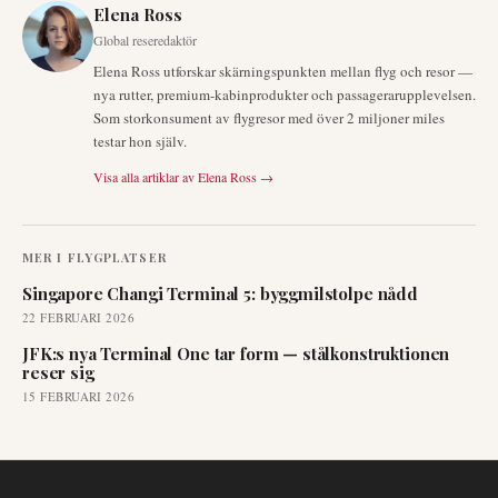
Elena Ross
Global reseredaktör
Elena Ross utforskar skärningspunkten mellan flyg och resor —
nya rutter, premium-kabinprodukter och passagerarupplevelsen.
Som storkonsument av flygresor med över 2 miljoner miles
testar hon själv.
Visa alla artiklar av
Elena Ross
→
MER I
FLYGPLATSER
Singapore Changi Terminal 5: byggmilstolpe nådd
22 FEBRUARI 2026
JFK:s nya Terminal One tar form — stålkonstruktionen
reser sig
15 FEBRUARI 2026