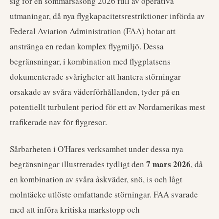
sig för en sommarsäsong 2026 full av operativa
utmaningar, då nya flygkapacitetsrestriktioner införda av
Federal Aviation Administration (FAA) hotar att
anstränga en redan komplex flygmiljö. Dessa
begränsningar, i kombination med flygplatsens
dokumenterade svårigheter att hantera störningar
orsakade av svåra väderförhållanden, tyder på en
potentiellt turbulent period för ett av Nordamerikas mest
trafikerade nav för flygresor.
Sårbarheten i O'Hares verksamhet under dessa nya
7 mars 2026
begränsningar illustrerades tydligt den
, då
en kombination av svåra åskväder, snö, is och lågt
molntäcke utlöste omfattande störningar. FAA svarade
med att införa kritiska markstopp och