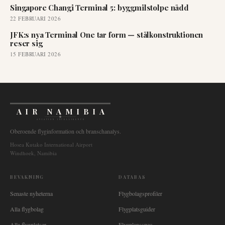
Singapore Changi Terminal 5: byggmilstolpe nådd
22 FEBRUARI 2026
JFK:s nya Terminal One tar form — stålkonstruktionen
reser sig
15 FEBRUARI 2026
AIR NAMIBIA
AVIATION INTELLIGENCE
Oberoende flyginformation och branschanalys.
Hosea Kutako International Airport
Windhoek, Namibia
BEVAKNING
DATABAS
Senaste nyheterna
Flygbolagsprofiler
Alla flygbolag
Flygplatsguider
Alla flygplatser
Flygplansspec