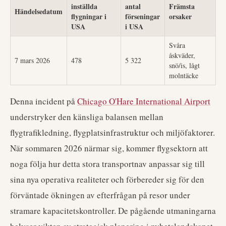
inställda
antal
Främsta
Händelsedatum
flygningar i
förseningar
orsaker
USA
i USA
Svåra
åskväder,
7 mars 2026
478
5 322
snö/is, lågt
molntäcke
Denna incident på
Chicago O'Hare International Airport
understryker den känsliga balansen mellan
flygtrafikledning, flygplatsinfrastruktur och miljöfaktorer.
När sommaren 2026 närmar sig, kommer flygsektorn att
noga följa hur detta stora transportnav anpassar sig till
sina nya operativa realiteter och förbereder sig för den
förväntade ökningen av efterfrågan på resor under
stramare kapacitetskontroller. De pågående utmaningarna