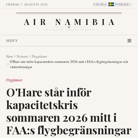
FREDAG 7 AUGUSTI 2026
UTGÅVA
:
SVERIGE
AIR NAMIBIA
AVIATION INTELLIGENCE
MENY
Hem
Nyheter
Flygplatser
O'Hare står inför kapacitetskris sommaren 2026 mitt i FAA:s flygbegränsningar och
väderstörningar
Flygplatser
O'Hare står inför
kapacitetskris
sommaren 2026 mitt i
FAA:s flygbegränsningar