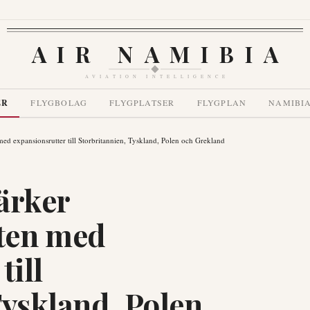
AIR NAMIBIA
AVIATION INTELLIGENCE
ER
FLYGBOLAG
FLYGPLATSER
FLYGPLAN
NAMIBI
med expansionsrutter till Storbritannien, Tyskland, Polen och Grekland
tärker
ten med
till
Tyskland, Polen