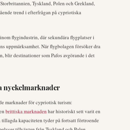
 Storbritannien, Tyskland, Polen och Grekland,
ående trend i efterfrågan på cypriotiska
nom flygindustrin, där sekundära flygplatser i
gens uppmärksamhet. När flygbolagen försöker dra
n, blir destinationer som Pafos avgörande i det
ka nyckelmarknader
nde marknader för cypriotisk turism:
Den
brittiska marknaden
har historiskt sett varit en
tillagda kapaciteten tyder på fortsatt förtroende
 belyser tillväxten från Tyskland och Polen