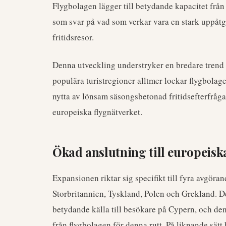
Flygbolagen lägger till betydande kapacitet från
som svar på vad som verkar vara en stark uppåtg
fritidsresor.
Denna utveckling understryker en bredare trend i
populära turistregioner alltmer lockar flygbola
nytta av lönsam säsongsbetonad fritidsefterfråga
europeiska flygnätverket.
Ökad anslutning till europeis
Expansionen riktar sig specifikt till fyra avgöra
Storbritannien, Tyskland, Polen och Grekland. 
betydande källa till besökare på Cypern, och den 
från flygbolagen för denna rutt. På liknande sätt