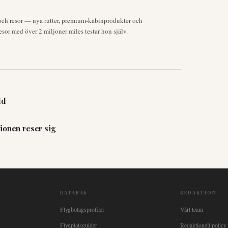
och resor — nya rutter, premium-kabinprodukter och
or med över 2 miljoner miles testar hon själv.
dd
ionen reser sig
DATABAS
REDAKTION
Flygbolagsprofiler
Vårt team
Flygplatsguider
Redaktionell policy