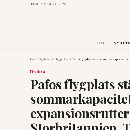
FREDAG 7 AUGUSTI 2026
HEM
NYHET
Hem
Nyheter
Flygplatser
Pafos flygplats stärker sommarkapaciteten 
Flygplatser
Pafos flygplats s
sommarkapacite
expansionsrutter 
Storbritannien, 