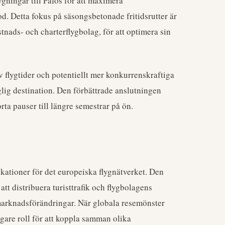
lygningar till Pafos för att maximera
d. Detta fokus på säsongsbetonade fritidsrutter är
stnads- och charterflygbolag, för att optimera sin
v flygtider och potentiellt mer konkurrenskraftiga
nglig destination. Den förbättrade anslutningen
ta pauser till längre semestrar på ön.
kationer för det europeiska flygnätverket. Den
att distribuera turisttrafik och flygbolagens
marknadsförändringar. När globala resemönster
igare roll för att koppla samman olika