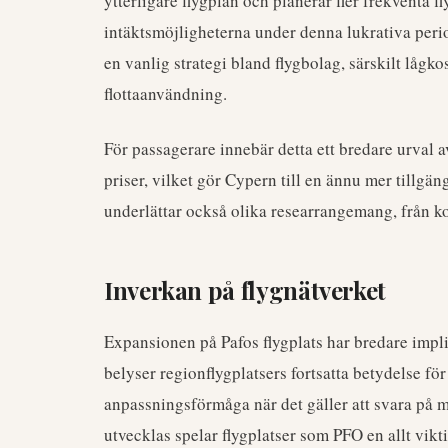
ytterligare flygplan och planerar fler frekventa f
intäktsmöjligheterna under denna lukrativa perio
en vanlig strategi bland flygbolag, särskilt lågko
flottaanvändning.
För passagerare innebär detta ett bredare urval a
priser, vilket gör Cypern till en ännu mer tillgä
underlättar också olika researrangemang, från kor
Inverkan på flygnätverket
Expansionen på Pafos flygplats har bredare impli
belyser regionflygplatsers fortsatta betydelse för 
anpassningsförmåga när det gäller att svara på 
utvecklas spelar flygplatser som PFO en allt vikt