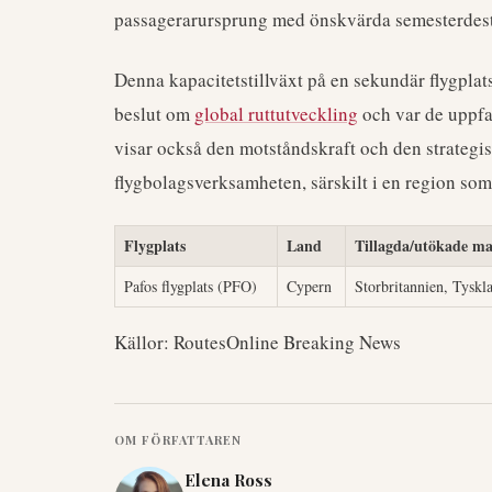
passagerarursprung med önskvärda semesterdest
Denna kapacitetstillväxt på en sekundär flygplats
beslut om
global ruttutveckling
och var de uppfat
visar också den motståndskraft och den strategis
flygbolagsverksamheten, särskilt i en region so
Flygplats
Land
Tillagda/utökade m
Pafos flygplats (PFO)
Cypern
Storbritannien, Tyskl
Källor: RoutesOnline Breaking News
OM FÖRFATTAREN
Elena Ross