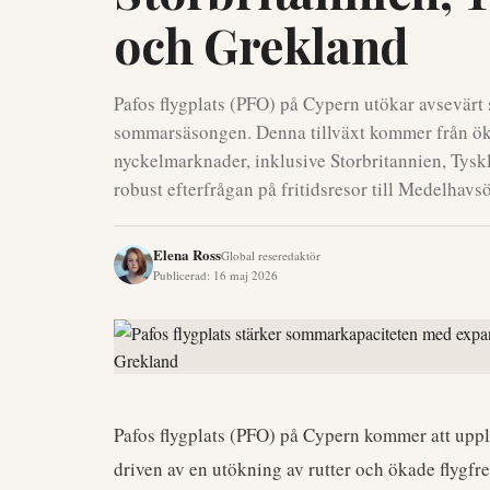
och Grekland
Pafos flygplats (PFO) på Cypern utökar avsevärt
sommarsäsongen. Denna tillväxt kommer från ökade
nyckelmarknader, inklusive Storbritannien, Tyskl
robust efterfrågan på fritidsresor till Medelhavs
Elena Ross
Global reseredaktör
Publicerad
:
16 maj 2026
Pafos flygplats (PFO) på Cypern kommer att uppl
driven av en utökning av rutter och ökade flygfr