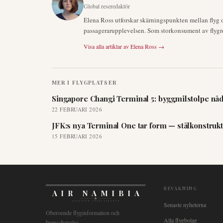
Global reseredaktör
Elena Ross utforskar skärningspunkten mellan flyg 
passagerarupplevelsen. Som storkonsument av flygres
Visa alla artiklar av
Elena Ross
→
MER I
FLYGPLATSER
Singapore Changi Terminal 5: byggmilstolpe nå
22 FEBRUARI 2026
JFK:s nya Terminal One tar form — stålkonstrukt
15 FEBRUARI 2026
BEVAKNING
AIR NAMIBIA
AVIATION INTELLIGENCE
Senaste nyheterna
Oberoende flyginformation och
Alla flygbolag
branschanalys.