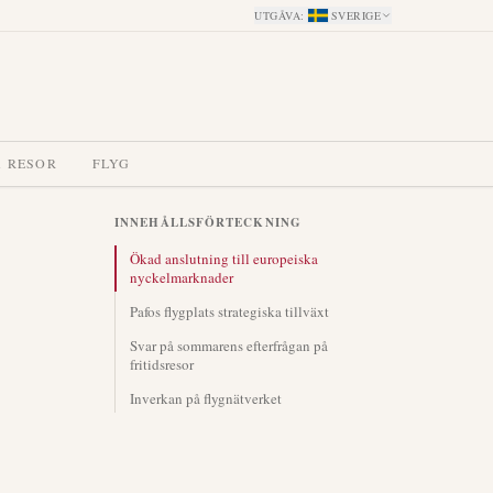
UTGÅVA
:
SVERIGE
A RESOR
FLYG
INNEHÅLLSFÖRTECKNING
Ökad anslutning till europeiska
nyckelmarknader
Pafos flygplats strategiska tillväxt
Svar på sommarens efterfrågan på
fritidsresor
Inverkan på flygnätverket