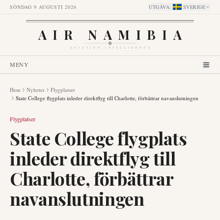
SÖNDAG 9 AUGUSTI 2026
UTGÅVA
:
SVERIGE
AIR NAMIBIA
AVIATION INTELLIGENCE
MENY
Hem
Nyheter
Flygplatser
State College flygplats inleder direktflyg till Charlotte, förbättrar navanslutningen
Flygplatser
State College flygplats
inleder direktflyg till
Charlotte, förbättrar
navanslutningen