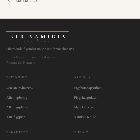
15 FEBRUARI 2026
AIR NAMIBIA
AVIATION INTELLIGENCE
Oberoende flyginformation och branschanalys.
Hosea Kutako International Airport
Windhoek, Namibia
BEVAKNING
DATABAS
Senaste nyheterna
Flygbolagsprofiler
Alla flygbolag
Flygplatsguider
Alla flygplatser
Flygplansspec
Alla flygplan
Namibia Resor
REDAKTION
JURIDIK