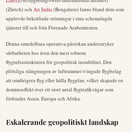
Lines
](/se/flygbolag/swiss-international-airlines)
(Zürich) och
Air India
(Bengaluru) fanns bland dem som
upplevde bekräftade störningar i sina schemalagda
tjänster till och från Förenade Arabemiraten.
Denna omedelbara operativa påverkan understryker
sårbarheten hos även den mest robusta
flyginfrastrukturen för geopolitisk instabilitet. Den
plötsliga stängningen av luftrummet tvingade flygbolag
att omdirigera flyg eller hålla flygplan, vilket skapade en
dominoeffekt över ett stort antal flygtrafikvägar som
förbinder Asien, Europa och Afrika.
Eskalerande geopolitiskt landskap