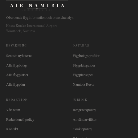
AIR NAMIBIA
AVIATION INTELLIGENCE
Oberoende flyginformation och branschanalys.
Hosea Kutako International Airport
Windhoek, Namibia
BEVAKNING
DATABAS
Senaste nyheterna
Flygbolagsprofiler
Alla flygbolag
Flygplatsguider
Alla flygplatser
Flygplansspec
Alla flygplan
Namibia Resor
REDAKTION
JURIDIK
Vårt team
Integritetspolicy
Redaktionell policy
Användarvillkor
Kontakt
Cookiepolicy