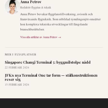
Anna Petrov
Redaktör flygplan & teknik
Anna Petrov bevakar flygplanstillverkning, avionik och
framväxande flygteknik. Som utbildad rymdingenjör omsätter
hon komplexa tekniska utvecklingar till fängslande
branschberättelser.
Visa alla artiklar av
Anna Petrov
→
MER I
FLYGPLATSER
Singapore Changi Terminal 5: byggmilstolpe nådd
22 FEBRUARI 2026
JFK:s nya Terminal One tar form — stålkonstruktionen
reser sig
15 FEBRUARI 2026