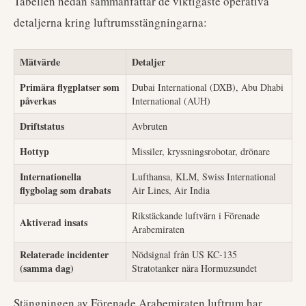
Tabellen nedan sammanfattar de viktigaste operativa
detaljerna kring luftrumsstängningarna:
Mätvärde
Detaljer
Primära flygplatser som
Dubai International (DXB), Abu Dhabi
påverkas
International (AUH)
Driftstatus
Avbruten
Hottyp
Missiler, kryssningsrobotar, drönare
Internationella
Lufthansa, KLM, Swiss International
flygbolag som drabats
Air Lines, Air India
Rikstäckande luftvärn i Förenade
Aktiverad insats
Arabemiraten
Relaterade incidenter
Nödsignal från US KC-135
(samma dag)
Stratotanker nära Hormuzsundet
Stängningen av Förenade Arabemiraten luftrum har