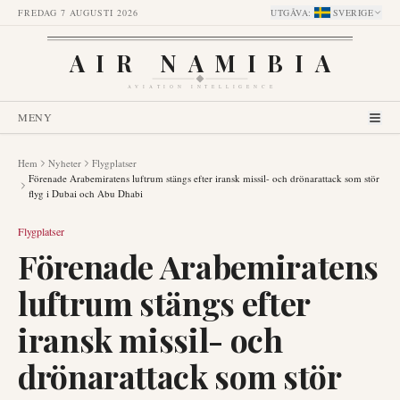
FREDAG 7 AUGUSTI 2026
UTGÅVA
:
SVERIGE
AIR NAMIBIA
AVIATION INTELLIGENCE
MENY
Hem
Nyheter
Flygplatser
Förenade Arabemiratens luftrum stängs efter iransk missil- och drönarattack som stör
flyg i Dubai och Abu Dhabi
Flygplatser
Förenade Arabemiratens
luftrum stängs efter
iransk missil- och
drönarattack som stör