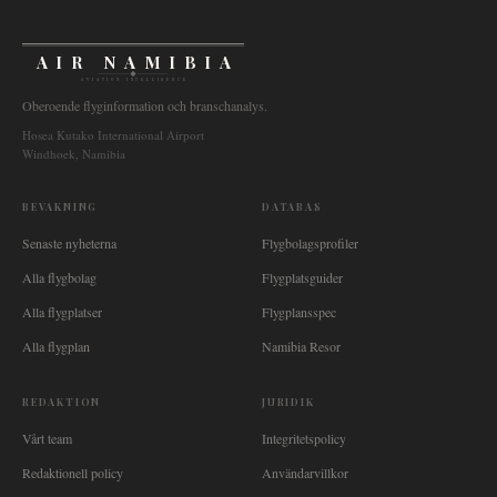
AIR NAMIBIA
AVIATION INTELLIGENCE
Oberoende flyginformation och branschanalys.
Hosea Kutako International Airport
Windhoek, Namibia
BEVAKNING
DATABAS
Senaste nyheterna
Flygbolagsprofiler
Alla flygbolag
Flygplatsguider
Alla flygplatser
Flygplansspec
Alla flygplan
Namibia Resor
REDAKTION
JURIDIK
Vårt team
Integritetspolicy
Redaktionell policy
Användarvillkor