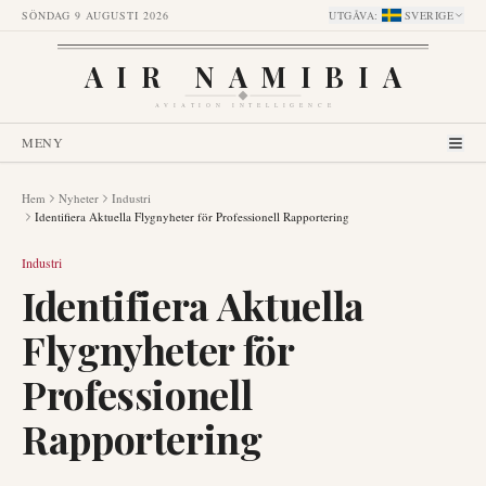
SÖNDAG 9 AUGUSTI 2026
UTGÅVA
:
SVERIGE
AIR NAMIBIA
AVIATION INTELLIGENCE
MENY
Hem
Nyheter
Industri
Identifiera Aktuella Flygnyheter för Professionell Rapportering
Industri
Identifiera Aktuella
Flygnyheter för
Professionell
Rapportering