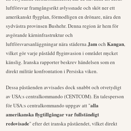
luftförsvar framgångsrikt avlyssnade och sköt ner ett
amerikanskt flygplan, förmodligen en drönare, nära den
sydvästra provinsen Bushehr. Denna region är hem för
avgörande kärninfrastruktur och
Jam
Kangan
luftförsvarsanläggningar nära städerna
och
,
vilket gör varje påstådd flyginvasion i området mycket
känslig. Iranska rapporter beskrev händelsen som en
direkt militär konfrontation i Persiska viken.
Dessa påståenden avvisades dock snabbt och otvetydigt
av USA:s centralkommando (CENTCOM). En talesperson
alla
för USA:s centralkommando uppgav att "
amerikanska flygtillgångar var fullständigt
redovisade
" efter det iranska påståendet, vilket direkt