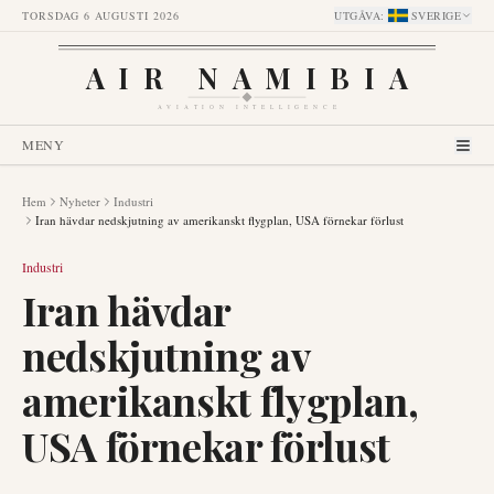
TORSDAG 6 AUGUSTI 2026
UTGÅVA
:
SVERIGE
AIR NAMIBIA
AVIATION INTELLIGENCE
MENY
Hem
Nyheter
Industri
Iran hävdar nedskjutning av amerikanskt flygplan, USA förnekar förlust
Industri
Iran hävdar
nedskjutning av
amerikanskt flygplan,
USA förnekar förlust