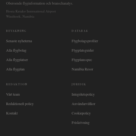
Oberoende flyginformation och branschanalys.
Hosea Kutako International Airport
Windhoek, Namibia
BEVAKNING
DATABAS
Senaste nyheterna
Flygbolagsprofiler
Alla flygbolag
Flygplatsguider
Alla flygplatser
Flygplansspec
Alla flygplan
Namibia Resor
REDAKTION
JURIDIK
Vårt team
Integritetspolicy
Redaktionell policy
Användarvillkor
Kontakt
Cookiepolicy
Friskrivning