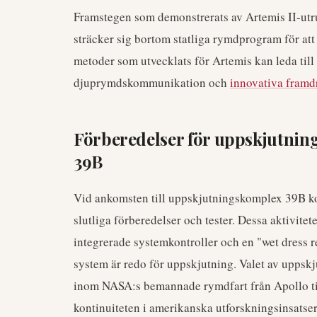
Framstegen som demonstrerats av Artemis II-utru
sträcker sig bortom statliga rymdprogram för at
metoder som utvecklats för Artemis kan leda til
djuprymdskommunikation och
innovativa framd
Förberedelser för uppskjutnin
39B
Vid ankomsten till uppskjutningskomplex 39B ko
slutliga förberedelser och tester. Dessa aktivite
integrerade systemkontroller och en "wet dress reh
system är redo för uppskjutning. Valet av uppskj
inom NASA:s bemannade rymdfart från Apollo ti
kontinuiteten i amerikanska utforskningsinsatser