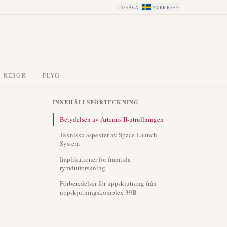
UTGÅVA
:
SVERIGE
A RESOR
FLYG
INNEHÅLLSFÖRTECKNING
Betydelsen av Artemis II-utrullningen
Tekniska aspekter av Space Launch
System
Implikationer för framtida
rymdutforskning
Förberedelser för uppskjutning från
uppskjutningskomplex 39B