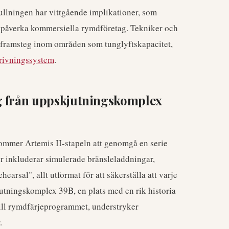
llningen har vittgående implikationer, som
t påverka kommersiella rymdföretag. Tekniker och
l framsteg inom områden som tunglyftskapacitet,
rivningssystem
.
g från uppskjutningskomplex
mmer Artemis II-stapeln att genomgå en serie
ter inkluderar simulerade bränsleladdningar,
earsal", allt utformat för att säkerställa att varje
utningskomplex 39B, en plats med en rik historia
ll rymdfärjeprogrammet, understryker
.