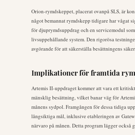
Orion-rymdskeppet, placerat ovanpå SLS, är konst
något bemannat rymdskepp tidigare har vågat si
för djuprymdsuppdrag och en servicemodul som t
livsuppehållande system. Den rigorösa testning
avgörande för att säkerställa besättningens säk
Implikationer för framtida ry
Artemis II-uppdraget kommer att vara ett kritis
mänsklig besättning, vilket banar väg för Artemis 
månens sydpol. Framgången för dessa tidiga up
långsiktiga mål, inklusive etableringen av Gat
närvaro på månen. Detta program lägger också g