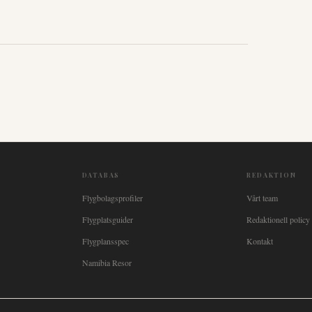
DATABAS
REDAKTION
Flygbolagsprofiler
Vårt team
Flygplatsguider
Redaktionell policy
Flygplansspec
Kontakt
Namibia Resor