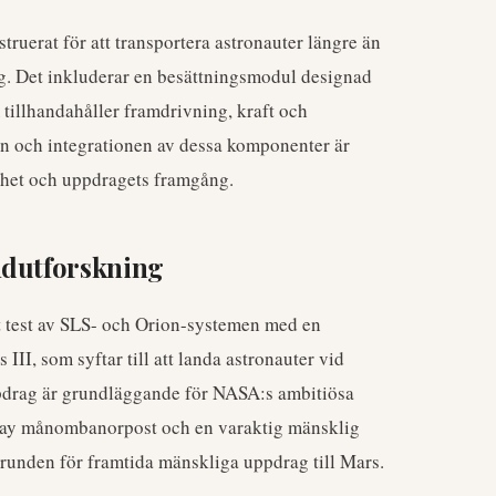
ruerat för att transportera astronauter längre än
g. Det inkluderar en besättningsmodul designad
illhandahåller framdrivning, kraft och
en och integrationen av dessa komponenter är
erhet och uppdragets framgång.
mdutforskning
kt test av SLS- och Orion-systemen med en
III, som syftar till att landa astronauter vid
pdrag är grundläggande för NASA:s ambitiösa
eway månombanorpost och en varaktig mänsklig
runden för framtida mänskliga uppdrag till Mars.