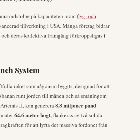
enna milstolpe på kapaciteten inom
flyg- och
vancerad tillverkning i USA. Många företag bidrar
 och deras kollektiva framgång förkroppsligas i
unch System
ulla raket som någonsin byggts, designad för att
psbanan runt jorden till månen och så småningom
8,8 miljoner pund
 Artemis II, kan generera
64,6 meter högt
m mäter
, flankeras av två solida
ragkraften för att lyfta det massiva fordonet från