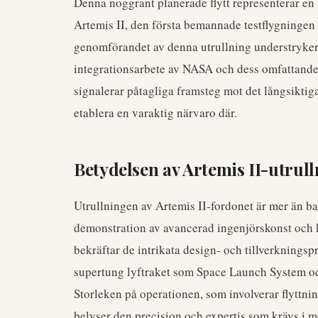
Denna noggrant planerade flytt representerar en
Artemis II, den första bemannade testflygninge
genomförandet av denna utrullning understryker 
integrationsarbete av NASA och dess omfattande 
signalerar påtagliga framsteg mot det långsiktiga
etablera en varaktig närvaro där.
Betydelsen av Artemis II-utrul
Utrullningen av Artemis II-fordonet är mer än ba
demonstration av avancerad ingenjörskonst och
bekräftar de intrikata design- och tillverkningsp
supertung lyftraket som Space Launch System o
Storleken på operationen, som involverar flyttni
belyser den precision och expertis som krävs i 