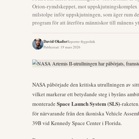
Orion-rymdskeppet, mot uppskjutningskomplex 
milstolpe inför uppskjutningen, som äger rum de
program för att återföra människor till månens yt
David Okafor
Reporter flygpolitik
Publicerad
:
19 mars 2026
NASA påbörjade den kritiska utrullningen av sit
vilket markerar ett betydande steg i byråns amb
Space Launch System (SLS)
monterade
-rakete
för närvarande från den ikoniska Vehicle Assem
39B vid Kennedy Space Center i Florida.