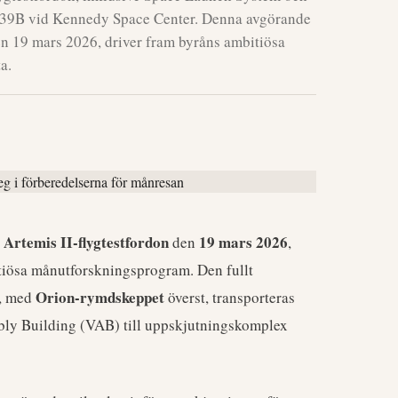
39B vid Kennedy Space Center. Denna avgörande
n 19 mars 2026, driver fram byråns ambitiösa
a.
Artemis II-flygtestfordon
19 mars 2026
t
den
,
itiösa månutforskningsprogram. Den fullt
Orion-rymdskeppet
n, med
överst, transporteras
bly Building (VAB) till uppskjutningskomplex