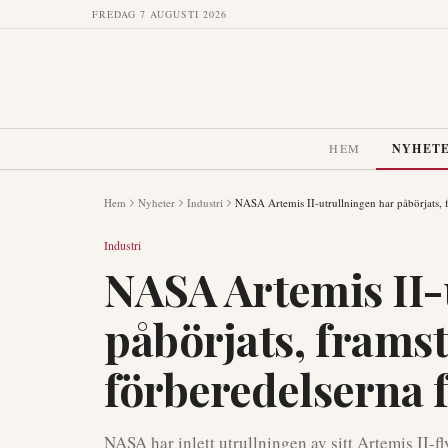
FREDAG 7 AUGUSTI 2026
HEM
NYHET
Hem
Nyheter
Industri
NASA Artemis II-utrullningen har påbörjats, 
Industri
NASA Artemis II-
påbörjats, framst
förberedelserna 
NASA har inlett utrullningen av sitt Artemis II-