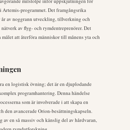
 avgörande milstolpe inför uppskjutningen för
n i Artemis-programmet. Det framgångsrika
år av noggrann utveckling, tillverkning och
nätverk av flyg- och rymdentreprenörer. Det
 målet att återföra människor till månens yta och
lningen
ra en logistisk övning; det är en djuplodande
 komplex programhantering. Denna händelse
rocesserna som är involverade i att skapa en
ch den avancerade Orion-besättningskapseln.
ng av en så massiv och känslig del av hårdvaran,
modern rymdutforskning.