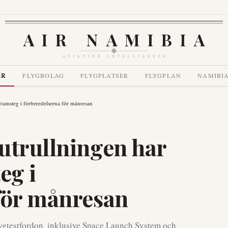
AIR NAMIBIA
AVIATION INTELLIGENCE
ER
FLYGBOLAG
FLYGPLATSER
FLYGPLAN
NAMIBI
framsteg i förberedelserna för månresan
utrullningen har
eg i
för månresan
flygtestfordon, inklusive Space Launch System och