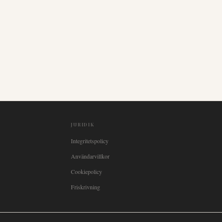
JURIDIK
Integritetspolicy
Användarvillkor
Cookiepolicy
Friskrivning