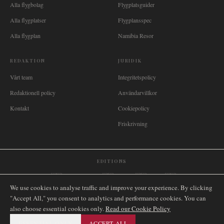
Alla flygbolag
Flygplatsguider
Alla flygplatser
Flygplansspec
Alla flygplan
Namibia Resor
REDAKTION
JURIDIK
Vårt team
Integritetspolicy
Redaktionell policy
Användarvillkor
Kontakt
Cookiepolicy
Friskrivning
EDITIONS
🌐
International
🇬🇧
United Kingdom
🇦🇺
Australia
🇨🇦
Canada
🇳🇿
New Zealand
We use cookies to analyse traffic and improve your experience. By clicking
🇿🇦
South Africa
🇸🇬
Singapore
🇩🇪
Deutschland
🇳🇱
Nederland
🇫🇷
France
"Accept All," you consent to analytics and performance cookies. You can
🇮🇹
Italia
🇪🇸
España
🇧🇷
Brasil
🇸🇪
Sverige
🇳🇴
Norge
🇩🇰
Danmark
also choose essential cookies only.
Read our Cookie Policy
ESSENTIAL ONLY
ACCEPT ALL