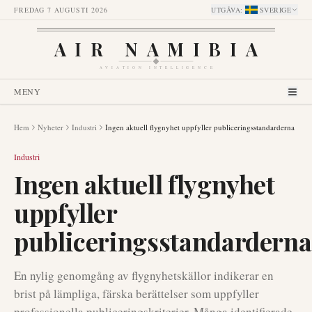
FREDAG 7 AUGUSTI 2026
UTGÅVA
:
SVERIGE
AIR NAMIBIA
AVIATION INTELLIGENCE
MENY
Hem
Nyheter
Industri
Ingen aktuell flygnyhet uppfyller publiceringsstandarderna
Industri
Ingen aktuell flygnyhet
uppfyller
publiceringsstandarderna
En nylig genomgång av flygnyhetskällor indikerar en
brist på lämpliga, färska berättelser som uppfyller
professionella publiceringskriterier. Många identifierade