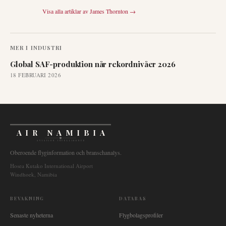
Visa alla artiklar av
James Thornton
→
MER I
INDUSTRI
Global SAF-produktion når rekordnivåer 2026
18 FEBRUARI 2026
AIR NAMIBIA
AVIATION INTELLIGENCE
Oberoende flyginformation och branschanalys.
Hosea Kutako International Airport
Windhoek, Namibia
BEVAKNING
DATABAS
Senaste nyheterna
Flygbolagsprofiler