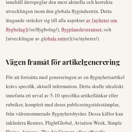
innehåll återspeglar den mest aktuella och korrekta
utvecklingen inom den globala flygindustrin. Detta
åtagande sträcker sig till alla aspekter
av [nyheter om
flygbolag](
/se/flygbolag/),
flygplansleveranser
, och
[utvecklingar av gl
obala rutt
er](/se/nyheter/).
Vägen framåt för artikelgenerering
För att fortsätta med genereringen av en flygnyhetsartikel
krävs specifik, aktuell information. Detta skulle idealiskt
innefatta ett urval av 5-10 specifika artikellänkar eller
rubriker, komplett med deras publiceringstidsstämplar,
från välrenommerade flygnyhetsbyråer. Dessa källor kan
inkludera Reuters, FlightGlobal, Aviation Week, Simple
Flying, Airways, The Air Current, eller officiella