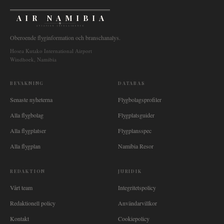
AIR NAMIBIA
AVIATION INTELLIGENCE
Oberoende flyginformation och branschanalys.
Hosea Kutako International Airport
Windhoek, Namibia
BEVAKNING
DATABAS
Senaste nyheterna
Flygbolagsprofiler
Alla flygbolag
Flygplatsguider
Alla flygplatser
Flygplansspec
Alla flygplan
Namibia Resor
REDAKTION
JURIDIK
Vårt team
Integritetspolicy
Redaktionell policy
Användarvillkor
Kontakt
Cookiepolicy