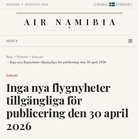
SÖNDAG 9 AUGUSTI 2026
UTGÅVA
:
SVERIGE
AIR NAMIBIA
AVIATION INTELLIGENCE
MENY
Hem
Nyheter
Industri
Inga nya flygnyheter tillgängliga för publicering den 30 april 2026
Industri
Inga nya flygnyheter
tillgängliga för
publicering den 30 april
2026