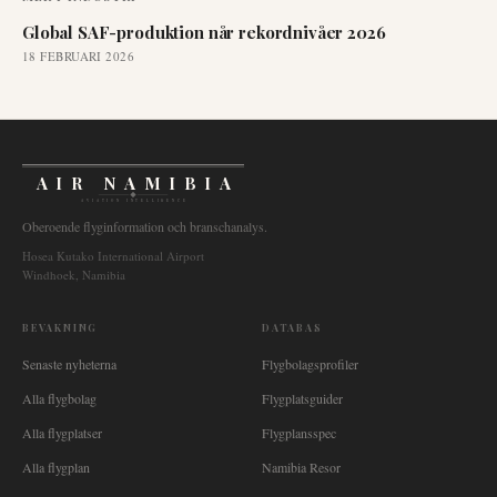
Global SAF-produktion når rekordnivåer 2026
18 FEBRUARI 2026
AIR NAMIBIA
AVIATION INTELLIGENCE
Oberoende flyginformation och branschanalys.
Hosea Kutako International Airport
Windhoek, Namibia
BEVAKNING
DATABAS
Senaste nyheterna
Flygbolagsprofiler
Alla flygbolag
Flygplatsguider
Alla flygplatser
Flygplansspec
Alla flygplan
Namibia Resor