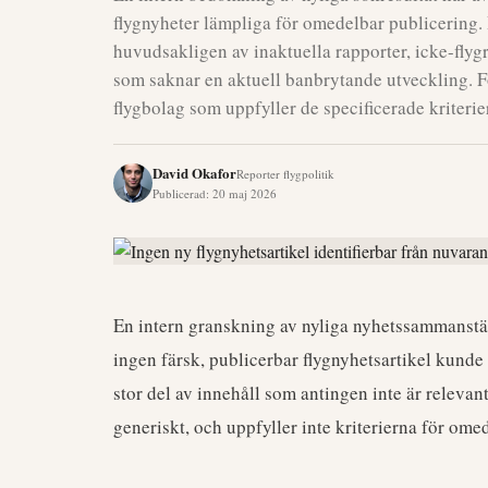
flygnyheter lämpliga för omedelbar publicering. 
huvudsakligen av inaktuella rapporter, icke-flygr
som saknar en aktuell banbrytande utveckling. F
flygbolag som uppfyller de specificerade kriterier
David Okafor
Reporter flygpolitik
Publicerad
:
20 maj 2026
En intern granskning av nyliga nyhetssammanställ
ingen färsk, publicerbar flygnyhetsartikel kunde i
stor del av innehåll som antingen inte är relevant 
generiskt, och uppfyller inte kriterierna för omed