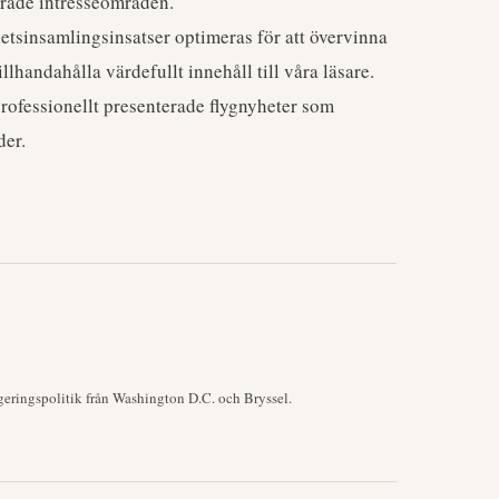
erade intresseområden.
etsinsamlingsinsatser optimeras för att övervinna
handahålla värdefullt innehåll till våra läsare.
 professionellt presenterade flygnyheter som
der.
geringspolitik från Washington D.C. och Bryssel.