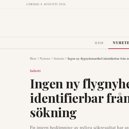
LÖRDAG 8 AUGUSTI 2026
HEM
NYHET
Hem
Nyheter
Industri
Ingen ny flygnyhetsartikel identifierbar från
Industri
Ingen ny flygnyhe
identifierbar fr
sökning
En intern bedömning av nyliga sökresultat har av