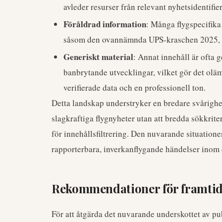
avleder resurser från relevant nyhetsidentifie
Föråldrad information
: Många flygspecifika 
såsom den ovannämnda UPS-kraschen 2025, som
Generiskt material
: Annat innehåll är ofta g
banbrytande utvecklingar, vilket gör det oläm
verifierade data och en professionell ton.
Detta landskap understryker en bredare svårighet
slagkraftiga flygnyheter utan att bredda sökkrit
för innehållsfiltrering. Den nuvarande situation
rapporterbara, inverkanflygande händelser inom 
Rekommendationer för framtid
För att åtgärda det nuvarande underskottet av p