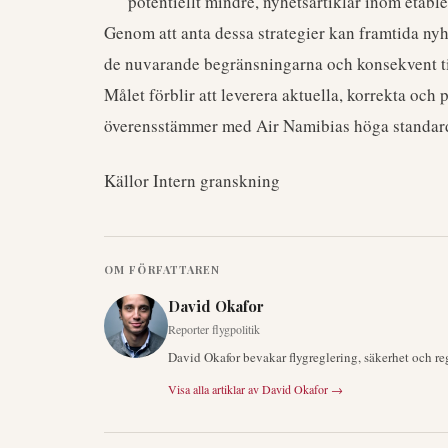
potentiellt mindre, nyhetsartiklar inom etabl
Genom att anta dessa strategier kan framtida nyh
de nuvarande begränsningarna och konsekvent till
Målet förblir att leverera aktuella, korrekta och
överensstämmer med Air Namibias höga standar
Källor Intern granskning
OM FÖRFATTAREN
David Okafor
Reporter flygpolitik
David Okafor bevakar flygreglering, säkerhet och re
Visa alla artiklar av
David Okafor
→