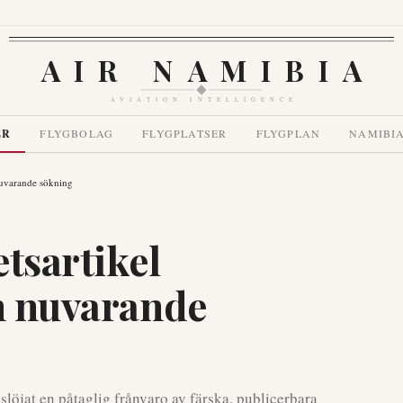
AIR NAMIBIA
AVIATION INTELLIGENCE
ER
FLYGBOLAG
FLYGPLATSER
FLYGPLAN
NAMIBI
 nuvarande sökning
tsartikel
ån nuvarande
slöjat en påtaglig frånvaro av färska, publicerbara