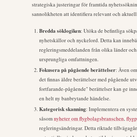
strategiska justeringar för framtida nyhetssökning
sannolikheten att identifiera relevant och aktuel
Bredda söklogiken
: Utöka de befintliga sökp
nyhetskällor och nyckelord. Detta kan innebära
regleringsmeddelanden från olika länder och
ursprungliga omfattningen.
Fokusera på pågående berättelser
: Även om
det finnas äldre berättelser med pågående utv
fortfarande-pågående" berättelser kan ge inne
en helt ny banbrytande händelse.
Kategorisk skanning
: Implementera en syste
såsom
nyheter om flygbolagsbranschen
,
flyg
regleringsändringar. Detta riktade tillvägagång