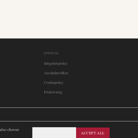
JURIDIK
Integritetspolicy
Användarvillkor
Cookiepolicy
Friskrivning

Italia
🇪🇸
España
🇧🇷
Brasil
🇸🇪
Sverige
🇳🇴
Norge
🇩🇰
Danmark
 also choose
ESSENTIAL ONLY
ACCEPT ALL