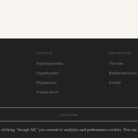
DATABAS
REDAKTION
Flygbolagsprofiler
Vårt team
Flygplatsguider
Redaktionell policy
Flygplansspec
Kontakt
Namibia Resor
EDITIONS
New Zealand
🇿🇦
South Africa
🇸🇬
Singapore
🇩🇪
Deutschland
🇳🇱
Nederland
🇫🇷
France
🇮
y clicking "Accept All," you consent to analytics and performance cookies. You can