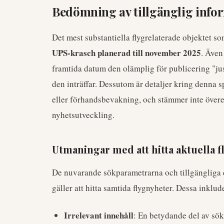
Bedömning av tillgänglig info
Det mest substantiella flygrelaterade objektet s
UPS-krasch planerad till november 2025
. Även
framtida datum den olämplig för publicering "jus
den inträffar. Dessutom är detaljer kring denna s
eller förhandsbevakning, och stämmer inte övere
nyhetsutveckling.
Utmaningar med att hitta aktuella 
De nuvarande sökparametrarna och tillgängliga d
gäller att hitta samtida flygnyheter. Dessa inklud
Irrelevant innehåll
: En betydande del av sökre