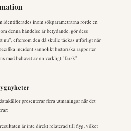
rmation
om identifierades inom sökparametrarna rörde en
 om denna händelse är betydande, gör dess
t nu", eftersom den då skulle täckas utförligt när
pecifika incident sannolikt historiska rapporter
ns med behovet av en verkligt "färsk"
flygnyheter
atakällor presenterar flera utmaningar när det
erar:
sultaten är inte direkt relaterad till flyg, vilket