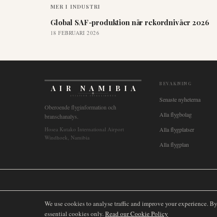
MER I
INDUSTRI
Global SAF-produktion når rekordnivåer 2026
18 FEBRUARI 2026
BEVAKNING
AIR NAMIBIA
AVIATION INTELLIGENCE
Senaste nyheterna
Oberoende flyginformation och
Alla flygbolag
branschanalys.
Hosea Kutako International Airport
Alla flygplatser
Windhoek, Namibia
Alla flygplan
🌐
International
🇬🇧
United Kingdom
🇦🇺
Australia
🇨🇦
Canada
🇳🇿
We use cookies to analyse traffic and improve your experience. B
essential cookies only.
Read our Cookie Policy