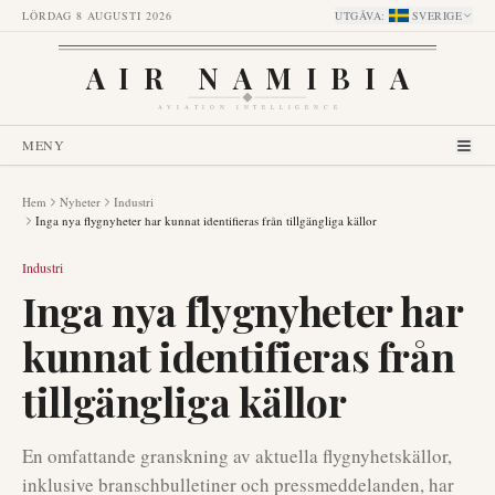
LÖRDAG 8 AUGUSTI 2026
UTGÅVA
:
SVERIGE
AIR NAMIBIA
AVIATION INTELLIGENCE
MENY
Hem
Nyheter
Industri
Inga nya flygnyheter har kunnat identifieras från tillgängliga källor
Industri
Inga nya flygnyheter har
kunnat identifieras från
tillgängliga källor
En omfattande granskning av aktuella flygnyhetskällor,
inklusive branschbulletiner och pressmeddelanden, har