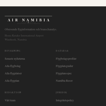
AIR NAMIBIA
AVIATION INTELLIGENCE
Oberoende flyginformation och branschanalys.
Hosea Kutako International Airport
Windhoek, Namibia
BEVAKNING
DATABAS
Senaste nyheterna
Flygbolagsprofiler
Alla flygbolag
Flygplatsguider
Alla flygplatser
Flygplansspec
Alla flygplan
Namibia Resor
REDAKTION
JURIDIK
Vårt team
Integritetspolicy