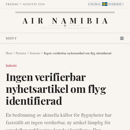
FREDAG 7 AUGUSTI 2026
UTGÅVA
:
SVERIGE
AIR NAMIBIA
AVIATION INTELLIGENCE
MENY
Hem
Nyheter
Industri
Ingen verifierbar nyhetsartikel om flyg identifierad
Industri
Ingen verifierbar
nyhetsartikel om flyg
identifierad
En bedömning av aktuella källor för flygnyheter har
fastställt att ingen verifierbar, ny artikel lämplig för
omedelbar publicering kunde identifieras. Den