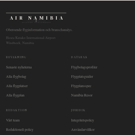
AIR NAMIBIA
AVIATION INTELLIGENCE
Oberoende flyginformation och branschanalys.
Hosea Kutako International Airport
Windhoek, Namibia
BEVAKNING
DATABAS
Senaste nyheterna
Flygbolagsprofiler
Alla flygbolag
Flygplatsguider
Alla flygplatser
Flygplansspec
Alla flygplan
Namibia Resor
REDAKTION
JURIDIK
Vårt team
Integritetspolicy
Redaktionell policy
Användarvillkor