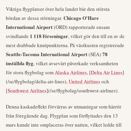
Viktiga flygplatser över hela landet bär den största
Chicago O'Hare
bördan av dessa störningar.
International Airport
(ORD) rapporterade ensam
1 118 förseningar
svindlande
, vilket gör den till en av de
mest drabbade knutpunkterna. På västkusten registrerade
Seattle-Tacoma International Airport
78
(SEA)
inställda flyg
, vilket avsevärt påverkade verksamheten
för stora flygbolag som
Alaska Airlines
, [
Delta Air Lines
]
(/se/flygbolag/delta-air-lines),
United Airlines
och
[
Southwest Airlines
](/se/flygbolag/southwest-airlines).
Denna kaskadeffekt förvärras av utmaningar som härrör
från föregående dag. Flygplan som förflyttades den 13
mars kunde inte omplaceras över natten, vilket ledde till