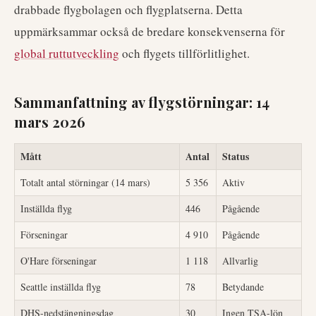
drabbade flygbolagen och flygplatserna. Detta
uppmärksammar också de bredare konsekvenserna för
global ruttutveckling
och flygets tillförlitlighet.
Sammanfattning av flygstörningar: 14
mars 2026
Mått
Antal
Status
Totalt antal störningar (14 mars)
5 356
Aktiv
Inställda flyg
446
Pågående
Förseningar
4 910
Pågående
O'Hare förseningar
1 118
Allvarlig
Seattle inställda flyg
78
Betydande
DHS-nedstängningsdag
30
Ingen TSA-lön