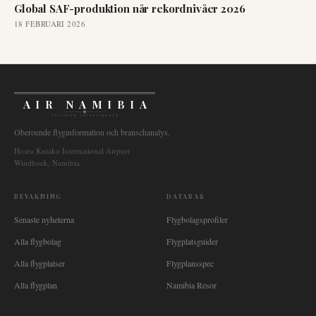
Global SAF-produktion når rekordnivåer 2026
18 FEBRUARI 2026
AIR NAMIBIA
AVIATION INTELLIGENCE
Oberoende flyginformation och branschanalys.
Hosea Kutako International Airport
Windhoek, Namibia
BEVAKNING
DATABAS
Senaste nyheterna
Flygbolagsprofiler
Alla flygbolag
Flygplatsguider
Alla flygplatser
Flygplansspec
Alla flygplan
Namibia Resor