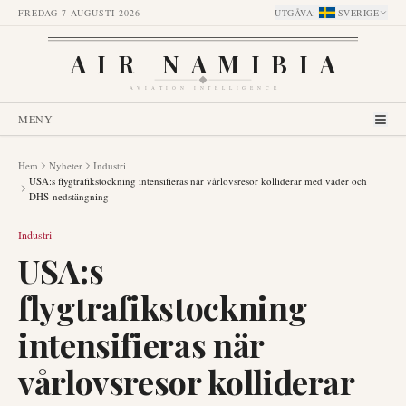
FREDAG 7 AUGUSTI 2026
UTGÅVA
:
SVERIGE
AIR NAMIBIA
AVIATION INTELLIGENCE
MENY
Hem
Nyheter
Industri
USA:s flygtrafikstockning intensifieras när vårlovsresor kolliderar med väder och
DHS-nedstängning
Industri
USA:s
flygtrafikstockning
intensifieras när
vårlovsresor kolliderar