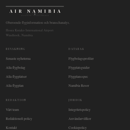
AIR NAMIBIA
AVIATION INTELLIGENCE
Oberoende flyginformation och branschanalys.
Hosea Kutako International Airport
Windhoek, Namibia
BEVAKNING
DATABAS
Senaste nyheterna
Flygbolagsprofiler
Alla flygbolag
Flygplatsguider
Alla flygplatser
Flygplansspec
Alla flygplan
Namibia Resor
REDAKTION
JURIDIK
Vårt team
Integritetspolicy
Redaktionell policy
Användarvillkor
Kontakt
Cookiepolicy