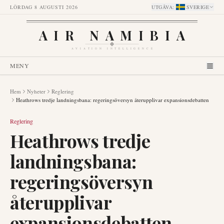
LÖRDAG 8 AUGUSTI 2026
UTGÅVA
:
SVERIGE
AIR NAMIBIA
AVIATION INTELLIGENCE
MENY
Hem
Nyheter
Reglering
Heathrows tredje landningsbana: regeringsöversyn återupplivar expansionsdebatten
Reglering
Heathrows tredje
landningsbana:
regeringsöversyn
återupplivar
expansionsdebatten