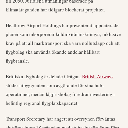
till 2050. Juridiska utmaningar baserade på
klimatåtaganden har tidigare blockerat projektet.
Heathrow Airport Holdings har presenterat uppdaterade
planer som inkorporerar koldioxidminskningar, inklusive
krav på att all marktransport ska vara nollutsläpp och att
flygbolag ska använda ökande andelar hållbart
flygbränsle.
Brittiska flygbolag är delade i frågan.
British Airways
stöder utbyggnaden som avgörande för sina hub-
operationer, medan lågprisbolag föredrar investering i
befintlig regional flygplatskapacitet.
Transport Secretary har angett att översynen förväntas
slutföras inom 18 månader, med ett beslut förväntat före