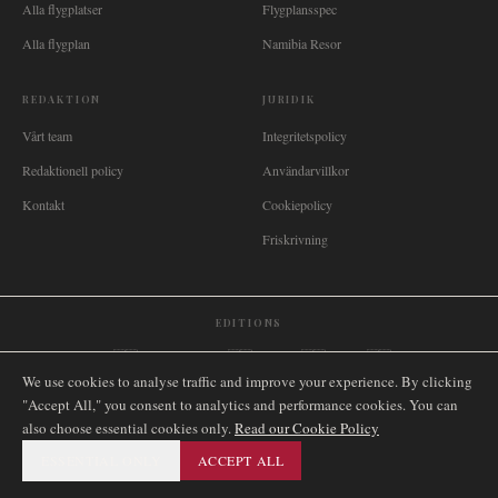
Alla flygplatser
Flygplansspec
Alla flygplan
Namibia Resor
REDAKTION
JURIDIK
Vårt team
Integritetspolicy
Redaktionell policy
Användarvillkor
Kontakt
Cookiepolicy
Friskrivning
EDITIONS
🌐
International
🇬🇧
United Kingdom
🇦🇺
Australia
🇨🇦
Canada
🇳🇿
New Zealand
We use cookies to analyse traffic and improve your experience. By clicking
🇿🇦
South Africa
🇸🇬
Singapore
🇩🇪
Deutschland
🇳🇱
Nederland
🇫🇷
France
"Accept All," you consent to analytics and performance cookies. You can
🇮🇹
Italia
🇪🇸
España
🇧🇷
Brasil
🇸🇪
Sverige
🇳🇴
Norge
🇩🇰
Danmark
also choose essential cookies only.
Read our Cookie Policy
ESSENTIAL ONLY
ACCEPT ALL
©
2026
AIRNAMIBIA MEDIA.
ALLA RÄTTIGHETER
SITEMAP
FÖRBEHÅLLNA.