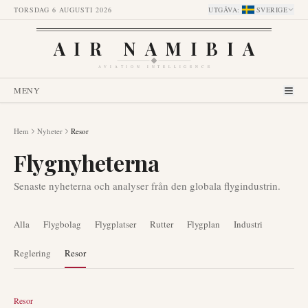
TORSDAG 6 AUGUSTI 2026
UTGÅVA
:
SVERIGE
AIR NAMIBIA
AVIATION INTELLIGENCE
MENY
Hem
Nyheter
Resor
Flygnyheterna
Senaste nyheterna och analyser från den globala flygindustrin.
Alla
Flygbolag
Flygplatser
Rutter
Flygplan
Industri
Reglering
Resor
Resor