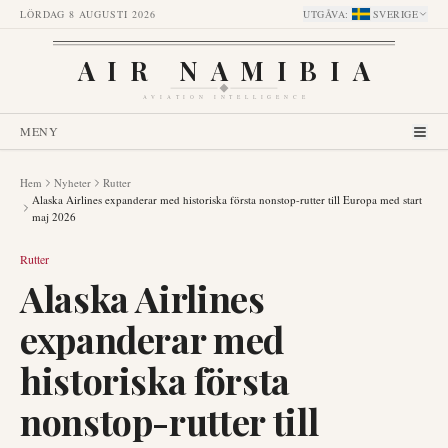
LÖRDAG 8 AUGUSTI 2026
UTGÅVA
:
SVERIGE
AIR NAMIBIA
AVIATION INTELLIGENCE
MENY
Hem
Nyheter
Rutter
Alaska Airlines expanderar med historiska första nonstop-rutter till Europa med start
maj 2026
Rutter
Alaska Airlines
expanderar med
historiska första
nonstop-rutter till