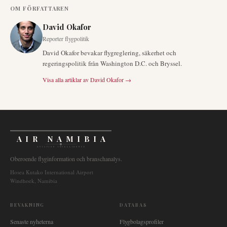
OM FÖRFATTAREN
David Okafor
Reporter flygpolitik
David Okafor bevakar flygreglering, säkerhet och
regeringspolitik från Washington D.C. och Bryssel.
Visa alla artiklar av
David Okafor
→
AIR NAMIBIA
AVIATION INTELLIGENCE
Oberoende flyginformation och branschanalys.
Hosea Kutako International Airport
Windhoek, Namibia
BEVAKNING
DATABAS
Senaste nyheterna
Flygbolagsprofiler