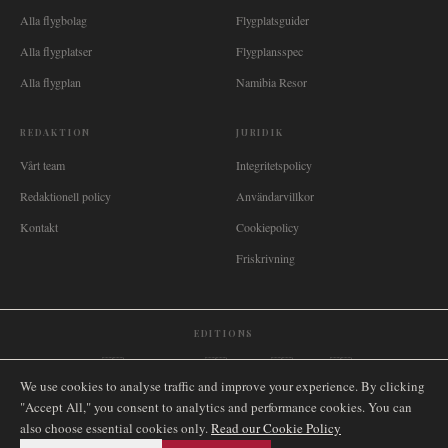
Alla flygbolag
Flygplatsguider
Alla flygplatser
Flygplansspec
Alla flygplan
Namibia Resor
REDAKTION
JURIDIK
Vårt team
Integritetspolicy
Redaktionell policy
Användarvillkor
Kontakt
Cookiepolicy
Friskrivning
EDITIONS
🌐
International
🇬🇧
United Kingdom
🇦🇺
Australia
🇨🇦
Canada
🇳🇿
New Zealand
We use cookies to analyse traffic and improve your experience. By clicking
🇿🇦
South Africa
🇸🇬
Singapore
🇩🇪
Deutschland
🇳🇱
Nederland
🇫🇷
France
"Accept All," you consent to analytics and performance cookies. You can
🇮🇹
Italia
🇪🇸
España
🇧🇷
Brasil
🇸🇪
Sverige
🇳🇴
Norge
🇩🇰
Danmark
also choose essential cookies only.
Read our Cookie Policy