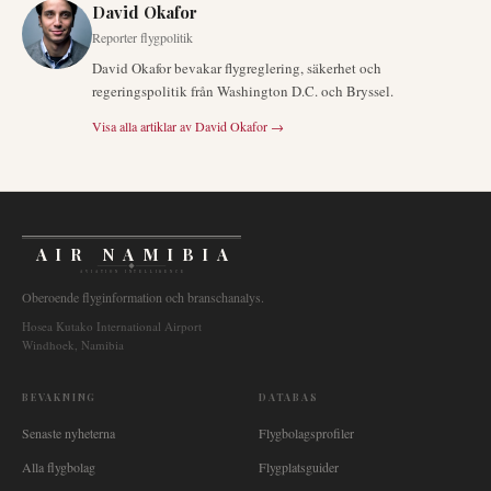
David Okafor
Reporter flygpolitik
David Okafor bevakar flygreglering, säkerhet och
regeringspolitik från Washington D.C. och Bryssel.
Visa alla artiklar av
David Okafor
→
AIR NAMIBIA
AVIATION INTELLIGENCE
Oberoende flyginformation och branschanalys.
Hosea Kutako International Airport
Windhoek, Namibia
BEVAKNING
DATABAS
Senaste nyheterna
Flygbolagsprofiler
Alla flygbolag
Flygplatsguider