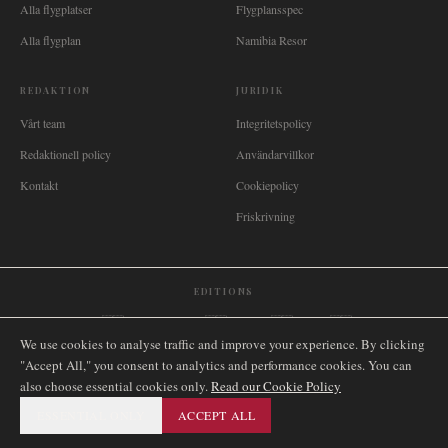
Alla flygplatser
Flygplansspec
Alla flygplan
Namibia Resor
REDAKTION
JURIDIK
Vårt team
Integritetspolicy
Redaktionell policy
Användarvillkor
Kontakt
Cookiepolicy
Friskrivning
EDITIONS
🌐
International
🇬🇧
United Kingdom
🇦🇺
Australia
🇨🇦
Canada
🇳🇿
New Zealand
We use cookies to analyse traffic and improve your experience. By clicking
🇿🇦
South Africa
🇸🇬
Singapore
🇩🇪
Deutschland
🇳🇱
Nederland
🇫🇷
France
"Accept All," you consent to analytics and performance cookies. You can
🇮🇹
Italia
🇪🇸
España
🇧🇷
Brasil
🇸🇪
Sverige
🇳🇴
Norge
🇩🇰
Danmark
also choose essential cookies only.
Read our Cookie Policy
ESSENTIAL ONLY
ACCEPT ALL
©
2026
AIRNAMIBIA MEDIA.
ALLA RÄTTIGHETER
SITEMAP
FÖRBEHÅLLNA.