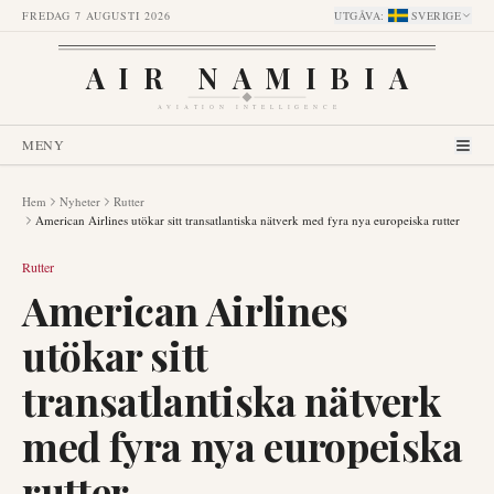
FREDAG 7 AUGUSTI 2026
UTGÅVA
:
SVERIGE
AIR NAMIBIA
AVIATION INTELLIGENCE
MENY
Hem
Nyheter
Rutter
American Airlines utökar sitt transatlantiska nätverk med fyra nya europeiska rutter
Rutter
American Airlines
utökar sitt
transatlantiska nätverk
med fyra nya europeiska
rutter