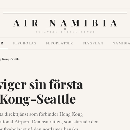
AIR NAMIBIA
AVIATION INTELLIGENCE
ER
FLYGBOLAG
FLYGPLATSER
FLYGPLAN
NAMIBI
ng Kong-Seattle
iger sin första
 Kong-Seattle
örsta direkttjänst som förbinder Hong Kong
tional Airport. Den nya rutten, som startade den
ör flygbolaget på den nordamerikanska