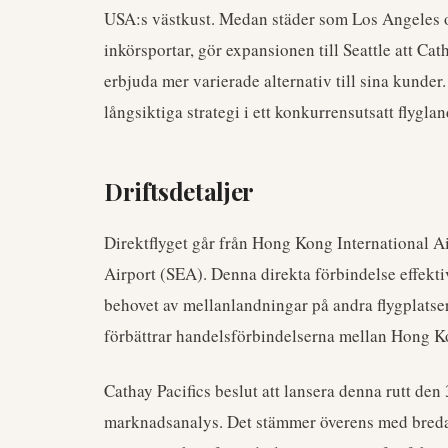
USA:s västkust. Medan städer som Los Angeles oc
inkörsportar, gör expansionen till Seattle att C
erbjuda mer varierade alternativ till sina kunde
långsiktiga strategi i ett konkurrensutsatt flygla
Driftsdetaljer
Direktflyget går från Hong Kong International Ai
Airport (SEA). Denna direkta förbindelse effekti
behovet av mellanlandningar på andra flygplatser.
förbättrar handelsförbindelserna mellan Hong Kon
Cathay Pacifics beslut att lansera denna rutt de
marknadsanalys. Det stämmer överens med bredar