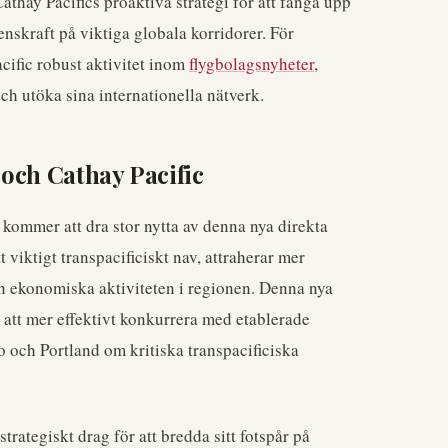
thay Pacifics proaktiva strategi för att fånga upp
nskraft på viktiga globala korridorer. För
acific robust aktivitet inom
flygbolagsnyheter
,
och utöka sina internationella nätverk.
 och Cathay Pacific
kommer att dra stor nytta av denna nya direkta
t viktigt transpacificiskt nav, attraherar mer
den ekonomiska aktiviteten i regionen. Denna nya
ör att mer effektivt konkurrera med etablerade
 och Portland om kritiska transpacificiska
strategiskt drag för att bredda sitt fotspår på