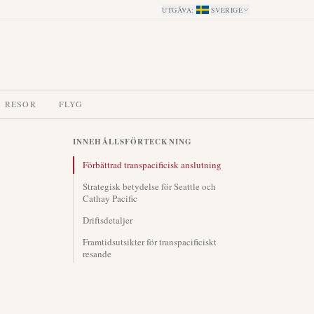
UTGÅVA
:
SVERIGE
A RESOR
FLYG
INNEHÅLLSFÖRTECKNING
Förbättrad transpacificisk anslutning
Strategisk betydelse för Seattle och
Cathay Pacific
Driftsdetaljer
Framtidsutsikter för transpacificiskt
resande