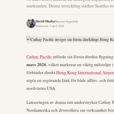
marknaden. Denna utveckling stärker Seattles rol
David Okafor
Reporter flygpolitik
Publicerad
:
3 april 2026
Cathay Pacific
utförde sin första direkta flygni
mars 2026
, vilket markerar en viktig milstolpe 
förbinder direkt
Hong Kong International Airpor
utgör en avgörande länk för både affärs- och fri
nordvästra USA.
Lanseringen av denna rutt understryker Cathay Pa
Nordamerika och diversifiera sin verksamhet bor