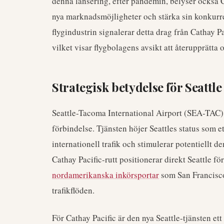
denna lansering, efter pandemin, belyser också Ca
nya marknadsmöjligheter och stärka sin konkurre
flygindustrin signalerar detta drag från Cathay P
vilket visar flygbolagens avsikt att återupprätta 
Strategisk betydelse för Seattle
Seattle-Tacoma International Airport (SEA-TAC) 
förbindelse. Tjänsten höjer Seattles status som et
internationell trafik och stimulerar potentiellt 
Cathay Pacific-rutt positionerar direkt Seattle f
nordamerikanska inkörsportar
som San Francisco
trafikflöden.
För Cathay Pacific är den nya Seattle-tjänsten ett 