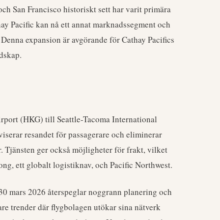
h San Francisco historiskt sett har varit primära
athay Pacific kan nå ett annat marknadssegment och
r. Denna expansion är avgörande för Cathay Pacifics
ndskap.
rport (HKG) till Seattle-Tacoma International
viserar resandet för passagerare och eliminerar
 Tjänsten ger också möjligheter för frakt, vilket
g, ett globalt logistiknav, och Pacific Northwest.
n 30 mars 2026 återspeglar noggrann planering och
e trender där flygbolagen utökar sina nätverk