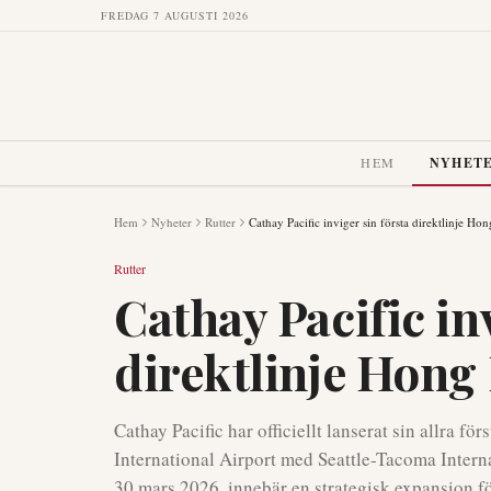
FREDAG 7 AUGUSTI 2026
HEM
NYHET
Hem
Nyheter
Rutter
Cathay Pacific inviger sin första direktlinje Ho
Rutter
Cathay Pacific inv
direktlinje Hong
Cathay Pacific har officiellt lanserat sin allra f
International Airport med Seattle-Tacoma Interna
30 mars 2026, innebär en strategisk expansion f