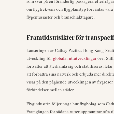
som svar på en föränderlig passagerarefterfrågan
om flygfrekvens och flygplanstyp förväntas vara
flygentusiaster och branschiakttagare.
Framtidsutsikter för transpacif
Lanseringen av Cathay Pacifics Hong Kong-Seattle
utveckling för
globala ruttutvecklingar
över Still
fortsätter att återhämta sig och stabiliseras, leta
att förbättra sina nätverk och erbjuda mer direkt
visar på den pågående utvecklingen av flygresor
förbindelser mellan städer.
Flygindustrin följer noga hur flygbolag som Catha
Framgången för sådana rutter uppmuntrar ofta til