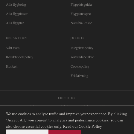
Alla flygbolag
Flygplatsguider
Alla flygplatser
Flygplansspec
Alla flygplan
Namibia Resor
REDAKTION
JURIDIK
Vårt team
Integritetspolicy
Redaktionell policy
Användarvillkor
Kontakt
Cookiepolicy
Friskrivning
EDITIONS
🌐
International
🇬🇧
United Kingdom
🇦🇺
Australia
🇨🇦
Canada
🇳🇿
New Zealand
We use cookies to analyse traffic and improve your experience. By clicking
🇿🇦
South Africa
🇸🇬
Singapore
🇩🇪
Deutschland
🇳🇱
Nederland
🇫🇷
France
"Accept All," you consent to analytics and performance cookies. You can
🇮🇹
Italia
🇪🇸
España
🇧🇷
Brasil
🇸🇪
Sverige
🇳🇴
Norge
🇩🇰
Danmark
also choose essential cookies only.
Read our Cookie Policy