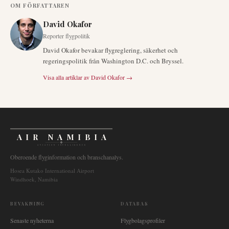
OM FÖRFATTAREN
David Okafor
Reporter flygpolitik
David Okafor bevakar flygreglering, säkerhet och
regeringspolitik från Washington D.C. och Bryssel.
Visa alla artiklar av
David Okafor
→
AIR NAMIBIA
AVIATION INTELLIGENCE
Oberoende flyginformation och branschanalys.
Hosea Kutako International Airport
Windhoek, Namibia
BEVAKNING
DATABAS
Senaste nyheterna
Flygbolagsprofiler