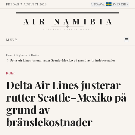
FREDAG 7 AUGUSTI 2026
UTGÅVA
:
SVERIGE
AIR NAMIBIA
AVIATION INTELLIGENCE
MENY
Hem
Nyheter
Rutter
Delta Air Lines justerar rutter Seattle–Mexiko på grund av bränslekostnader
Rutter
Delta Air Lines justerar
rutter Seattle–Mexiko på
grund av
bränslekostnader