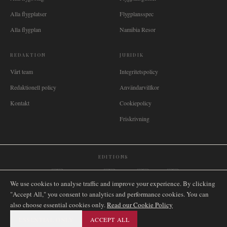
Alla flygplatser
Flygplansspec
Alla flygplan
Namibia Resor
REDAKTION
JURIDIK
Vårt team
Integritetspolicy
Redaktionell policy
Användarvillkor
Kontakt
Cookiepolicy
Friskrivning
EDITIONS
🌐
International
🇬🇧
United Kingdom
🇦🇺
Australia
🇨🇦
Canada
🇳🇿
New Zealand
We use cookies to analyse traffic and improve your experience. By clicking
🇿🇦
South Africa
🇸🇬
Singapore
🇩🇪
Deutschland
🇳🇱
Nederland
🇫🇷
France
"Accept All," you consent to analytics and performance cookies. You can
🇮🇹
Italia
🇪🇸
España
🇧🇷
Brasil
🇸🇪
Sverige
🇳🇴
Norge
🇩🇰
Danmark
also choose essential cookies only.
Read our Cookie Policy
ESSENTIAL ONLY
ACCEPT ALL
©
2026
AIRNAMIBIA MEDIA.
ALLA RÄTTIGHETER
SITEMAP