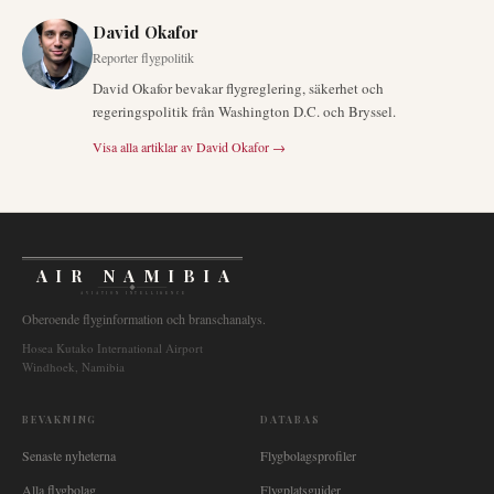
David Okafor
Reporter flygpolitik
David Okafor bevakar flygreglering, säkerhet och
regeringspolitik från Washington D.C. och Bryssel.
Visa alla artiklar av
David Okafor
→
AIR NAMIBIA
AVIATION INTELLIGENCE
Oberoende flyginformation och branschanalys.
Hosea Kutako International Airport
Windhoek, Namibia
BEVAKNING
DATABAS
Senaste nyheterna
Flygbolagsprofiler
Alla flygbolag
Flygplatsguider