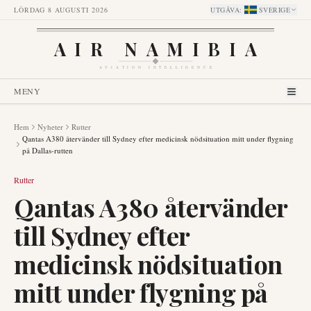
LÖRDAG 8 AUGUSTI 2026
UTGÅVA
:
SVERIGE
AIR NAMIBIA
AVIATION INTELLIGENCE
MENY
Hem
Nyheter
Rutter
Qantas A380 återvänder till Sydney efter medicinsk nödsituation mitt under flygning
på Dallas-rutten
Rutter
Qantas A380 återvänder
till Sydney efter
medicinsk nödsituation
mitt under flygning på