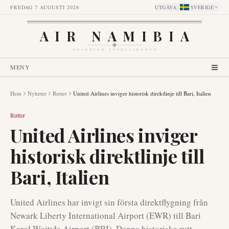
FREDAG 7 AUGUSTI 2026
UTGÅVA
:
SVERIGE
AIR NAMIBIA
AVIATION INTELLIGENCE
MENY
Hem
Nyheter
Rutter
United Airlines inviger historisk direktlinje till Bari, Italien
Rutter
United Airlines inviger
historisk direktlinje till
Bari, Italien
United Airlines har invigt sin första direktflygning från
Newark Liberty International Airport (EWR) till Bari
Karol Wojtyła Airport (BRI). Denna historiska rutt