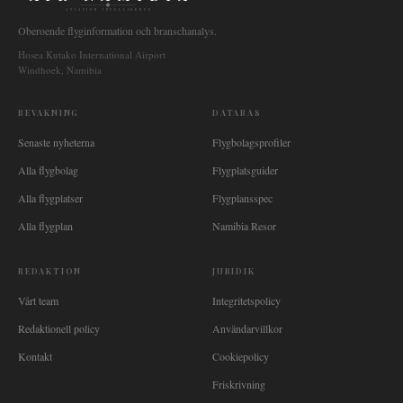
AVIATION INTELLIGENCE
Oberoende flyginformation och branschanalys.
Hosea Kutako International Airport
Windhoek, Namibia
BEVAKNING
DATABAS
Senaste nyheterna
Flygbolagsprofiler
Alla flygbolag
Flygplatsguider
Alla flygplatser
Flygplansspec
Alla flygplan
Namibia Resor
REDAKTION
JURIDIK
Vårt team
Integritetspolicy
Redaktionell policy
Användarvillkor
Kontakt
Cookiepolicy
Friskrivning